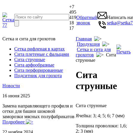
+7
495
419
Обратный
Написать на
18
звонок
setka@setka7
17
Сетка и сита для грохотов
Главная
Продукция
Сетка рифленая в картах
Сетка и сита для
Сита плетеные с фальцами
грохотов
Сита
Сита струнные
струнные
Сита арфообразные
Сита перфорированные
Сита
Подситник для грохота
струнные
Новости
16 июня 2025
Сита струнные
Замена направляющего профиля и
сетки для башни шоковой
Ячейка: 3; 4; 5; 6; 7 (мм)
заморозки мясных полуфабрикатов
Подробнее
Толщина проволоки: 1,6;
2; 3 (мм)
22 ноября 2024