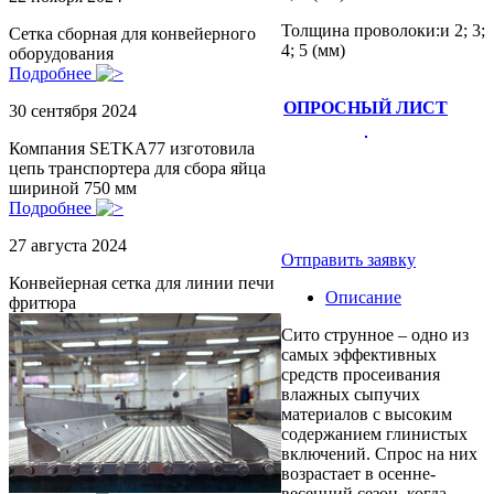
Толщина проволоки:и 2; 3;
Сетка сборная для конвейерного
4; 5 (мм)
оборудования
Подробнее
ОПРОСНЫЙ ЛИСТ
30 сентября 2024
Компания SETKA77 изготовила
цепь транспортера для сбора яйца
шириной 750 мм
Подробнее
27 августа 2024
Отправить заявку
Конвейерная сетка для линии печи
Описание
фритюра
Сито струнное – одно из
самых эффективных
средств просеивания
влажных сыпучих
материалов с высоким
содержанием глинистых
включений. Спрос на них
возрастает в осенне-
весенний сезон, когда