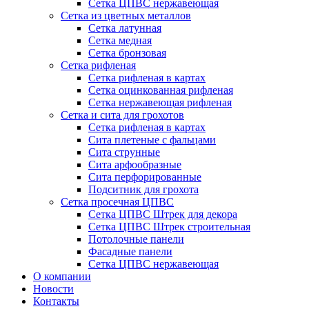
Сетка ЦПВС нержавеющая
Сетка из цветных металлов
Сетка латунная
Сетка медная
Сетка бронзовая
Сетка рифленая
Сетка рифленая в картах
Сетка оцинкованная рифленая
Сетка нержавеющая рифленая
Сетка и сита для грохотов
Сетка рифленая в картах
Сита плетеные с фальцами
Сита струнные
Сита арфообразные
Сита перфорированные
Подситник для грохота
Сетка просечная ЦПВС
Сетка ЦПВС Штрек для декора
Сетка ЦПВС Штрек строительная
Потолочные панели
Фасадные панели
Сетка ЦПВС нержавеющая
О компании
Новости
Контакты