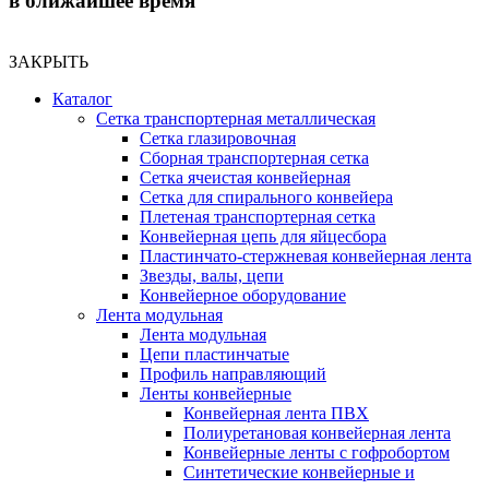
в ближайшее время
ЗАКРЫТЬ
Каталог
Сетка транспортерная металлическая
Сетка глазировочная
Сборная транспортерная сетка
Сетка ячеистая конвейерная
Сетка для спирального конвейера
Плетеная транспортерная сетка
Конвейерная цепь для яйцесбора
Пластинчато-стержневая конвейерная лента
Звезды, валы, цепи
Конвейерное оборудование
Лента модульная
Лента модульная
Цепи пластинчатые
Профиль направляющий
Ленты конвейерные
Конвейерная лента ПВХ
Полиуретановая конвейерная лента
Конвейерные ленты с гофробортом
Синтетические конвейерные и