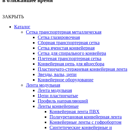
в ближайшее время
ЗАКРЫТЬ
Каталог
Сетка транспортерная металлическая
Сетка глазировочная
Сборная транспортерная сетка
Сетка ячеистая конвейерная
Сетка для спирального конвейера
Плетеная транспортерная сетка
Конвейерная цепь для яйцесбора
Пластинчато-стержневая конвейерная лента
Звезды, валы, цепи
Конвейерное оборудование
Лента модульная
Лента модульная
Цепи пластинчатые
Профиль направляющий
Ленты конвейерные
Конвейерная лента ПВХ
Полиуретановая конвейерная лента
Конвейерные ленты с гофробортом
Синтетические конвейерные и