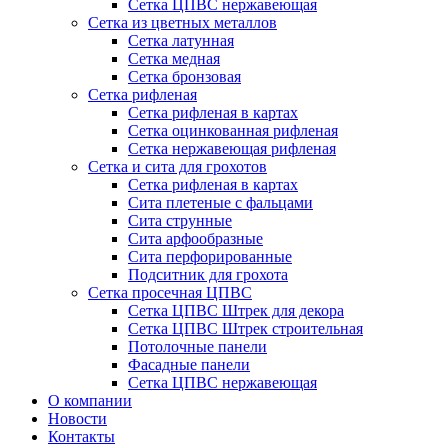
Сетка ЦПВС нержавеющая
Сетка из цветных металлов
Сетка латунная
Сетка медная
Сетка бронзовая
Сетка рифленая
Сетка рифленая в картах
Сетка оцинкованная рифленая
Сетка нержавеющая рифленая
Сетка и сита для грохотов
Сетка рифленая в картах
Сита плетеные с фальцами
Сита струнные
Сита арфообразные
Сита перфорированные
Подситник для грохота
Сетка просечная ЦПВС
Сетка ЦПВС Штрек для декора
Сетка ЦПВС Штрек строительная
Потолочные панели
Фасадные панели
Сетка ЦПВС нержавеющая
О компании
Новости
Контакты