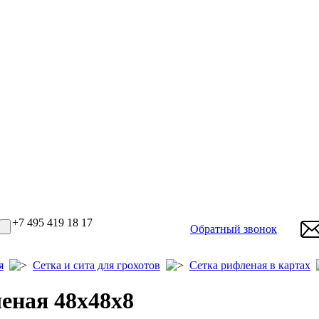
+7 495 419 18 17
Обратный звонок
я
Сетка и сита для грохотов
Сетка рифленая в картах
еная 48х48х8