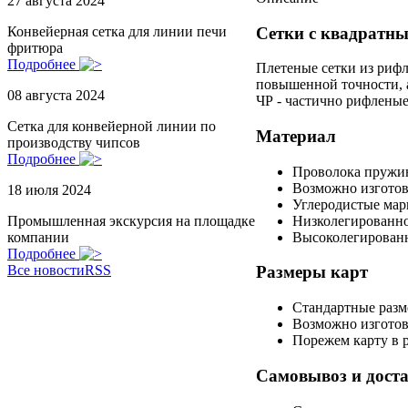
27 августа 2024
Сетки с квадратны
Конвейерная сетка для линии печи
фритюра
Подробнее
Плетеные сетки из рифл
повышенной точности, а
08 августа 2024
ЧР - частично рифленые
Сетка для конвейерной линии по
Материал
производству чипсов
Подробнее
Проволока пружин
Возможно изготов
18 июля 2024
Углеродистые марки
Низколегированно
Промышленная экскурсия на площадке
Высоколегированн
компании
Подробнее
Все новости
RSS
Размеры карт
Стандартные разме
Возможно изготов
Порежем карту в р
Самовывоз и дост