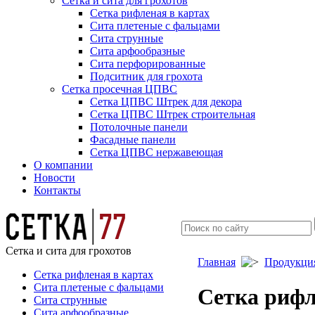
Сетка и сита для грохотов
Сетка рифленая в картах
Сита плетеные с фальцами
Сита струнные
Сита арфообразные
Сита перфорированные
Подситник для грохота
Сетка просечная ЦПВС
Сетка ЦПВС Штрек для декора
Сетка ЦПВС Штрек строительная
Потолочные панели
Фасадные панели
Сетка ЦПВС нержавеющая
О компании
Новости
Контакты
Сетка и сита для грохотов
Главная
Продукци
Сетка рифленая в картах
Сита плетеные с фальцами
Сетка рифл
Сита струнные
Сита арфообразные