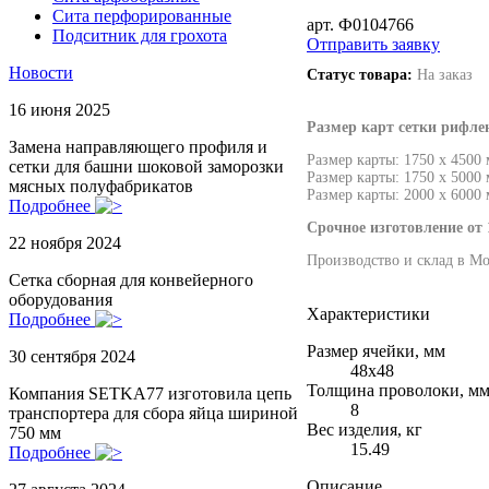
Сита перфорированные
арт. Ф0104766
Подситник для грохота
Отправить заявку
Новости
Статус товара:
На заказ
16 июня 2025
Размер карт сетки рифле
Замена направляющего профиля и
Размер карты: 1750 х 4500
сетки для башни шоковой заморозки
Размер карты: 1750 х 5000
мясных полуфабрикатов
Размер карты: 2000 х 6000
Подробнее
Срочное изготовление от 
22 ноября 2024
Производство и склад в Мо
Сетка сборная для конвейерного
оборудования
Характеристики
Подробнее
Размер ячейки, мм
30 сентября 2024
48х48
Толщина проволоки, м
Компания SETKA77 изготовила цепь
8
транспортера для сбора яйца шириной
Вес изделия, кг
750 мм
15.49
Подробнее
Описание