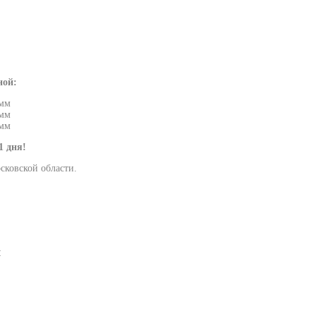
ной:
 мм
 мм
 мм
1 дня!
сковской области.
м