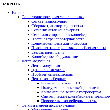
ЗАКРЫТЬ
Каталог
Сетка транспортерная металлическая
Сетка глазировочная
Сборная транспортерная сетка
Сетка ячеистая конвейерная
Сетка для спирального конвейера
Плетеная транспортерная сетка
Конвейерная цепь для яйцесбора
Пластинчато-стержневая конвейерная лента
Звезды, валы, цепи
Конвейерное оборудование
Лента модульная
Лента модульная
Цепи пластинчатые
Профиль направляющий
Ленты конвейерные
Конвейерная лента ПВХ
Полиуретановая конвейерная лента
Конвейерные ленты с гофробортом
Синтетические конвейерные и транспо
Поворотные конвейерные ленты
Cетки и панели архитектурные
Металлические шторы