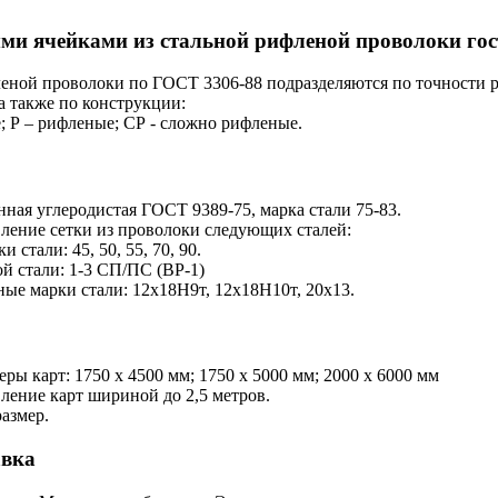
ми ячейками из стальной рифленой проволоки гос
еной проволоки по ГОСТ 3306-88 подразделяются по точности ра
 также по конструкции:
; Р – рифленые; СР - сложно рифленые.
ная углеродистая ГОСТ 9389-75, марка стали 75-83.
ление сетки из проволоки следующих сталей:
 стали: 45, 50, 55, 70, 90.
й стали: 1-3 СП/ПС (ВР-1)
ые марки стали: 12х18H9т, 12х18H10т, 20х13.
ры карт: 1750 х 4500 мм; 1750 х 5000 мм; 2000 х 6000 мм
ление карт шириной до 2,5 метров.
азмер.
авка