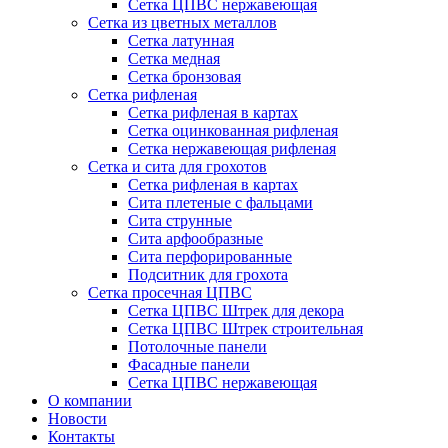
Сетка ЦПВС нержавеющая
Сетка из цветных металлов
Сетка латунная
Сетка медная
Сетка бронзовая
Сетка рифленая
Сетка рифленая в картах
Сетка оцинкованная рифленая
Сетка нержавеющая рифленая
Сетка и сита для грохотов
Сетка рифленая в картах
Сита плетеные с фальцами
Сита струнные
Сита арфообразные
Сита перфорированные
Подситник для грохота
Сетка просечная ЦПВС
Сетка ЦПВС Штрек для декора
Сетка ЦПВС Штрек строительная
Потолочные панели
Фасадные панели
Сетка ЦПВС нержавеющая
О компании
Новости
Контакты