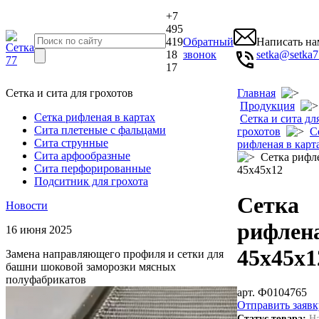
+7
495
419
Обратный
Написать на
18
звонок
setka@setka7
17
Сетка и сита для грохотов
Главная
Продукция
Сетка рифленая в картах
Сетка и сита дл
Сита плетеные с фальцами
грохотов
С
Сита струнные
рифленая в карт
Сита арфообразные
Сетка рифл
Сита перфорированные
45х45х12
Подситник для грохота
Сетка
Новости
рифлен
16 июня 2025
45х45х1
Замена направляющего профиля и сетки для
башни шоковой заморозки мясных
полуфабрикатов
арт. Ф0104765
Отправить заявк
Статус товара:
На