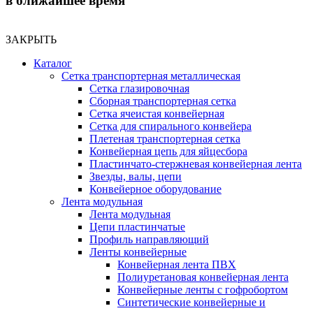
в ближайшее время
ЗАКРЫТЬ
Каталог
Сетка транспортерная металлическая
Сетка глазировочная
Сборная транспортерная сетка
Сетка ячеистая конвейерная
Сетка для спирального конвейера
Плетеная транспортерная сетка
Конвейерная цепь для яйцесбора
Пластинчато-стержневая конвейерная лента
Звезды, валы, цепи
Конвейерное оборудование
Лента модульная
Лента модульная
Цепи пластинчатые
Профиль направляющий
Ленты конвейерные
Конвейерная лента ПВХ
Полиуретановая конвейерная лента
Конвейерные ленты с гофробортом
Синтетические конвейерные и