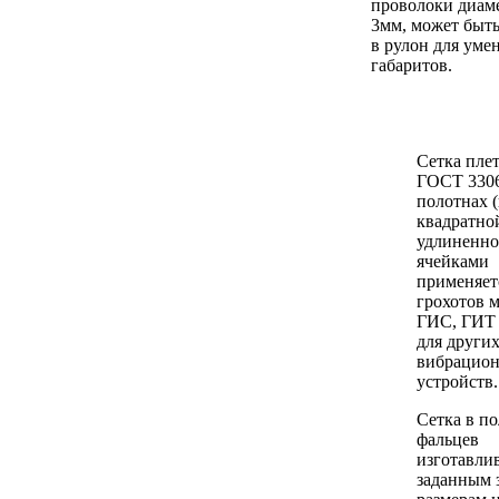
проволоки диам
3мм, может быть
в рулон для уме
габаритов.
Сетка пле
ГОСТ 3306
полотнах (
квадратно
удлиненн
ячейками
применяет
грохотов 
ГИС, ГИТ 
для други
вибрацио
устройств
Сетка в по
фальцев
изготавлив
заданным 