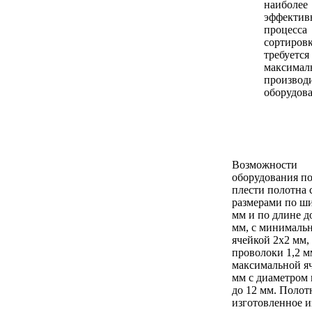
наиболее
эффектив
процесса
сортировк
требуется
максимал
производ
оборудова
Возможности
оборудования п
плести полотна 
размерами по ш
мм и по длине д
мм, с минималь
ячейкой 2х2 мм,
проволоки 1,2 м
максимальной я
мм с диаметром
до 12 мм. Полот
изготовленное и