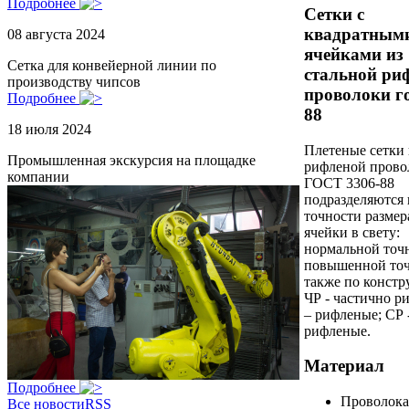
Подробнее
Сетки с
квадратным
08 августа 2024
ячейками из
Сетка для конвейерной линии по
стальной ри
производству чипсов
проволоки го
Подробнее
88
18 июля 2024
Плетеные сетки 
Промышленная экскурсия на площадке
рифленой прово
компании
ГОСТ 3306-88
подразделяются 
точности размер
ячейки в свету:
нормальной точ
повышенной точ
также по констр
ЧР - частично р
– рифленые; СР 
рифленые.
Материал
Подробнее
Проволока
Все новости
RSS