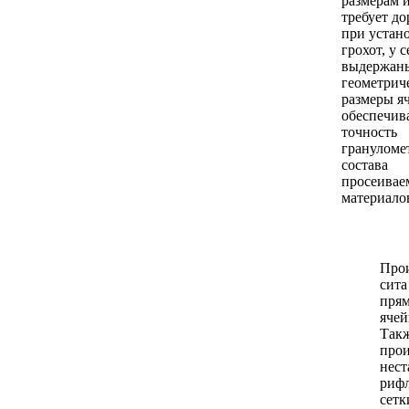
размерам и
требует д
при устан
грохот, у 
выдержан
геометрич
размеры яч
обеспечив
точность
грануломе
состава
просеива
материало
Про
сита
пря
ячей
Так
про
нест
риф
сетк