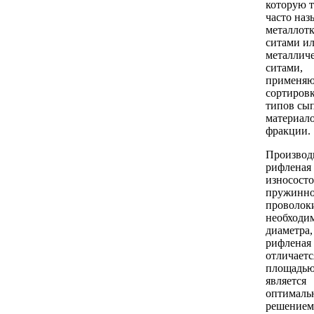
которую 
часто на
металлот
ситами и
металлич
ситами,
применяю
сортировк
типов сы
материало
фракции.
Производ
рифленая 
износост
пружинн
проволок
необходи
диаметра,
рифленая
отличает
площадью 
является
оптимал
решением