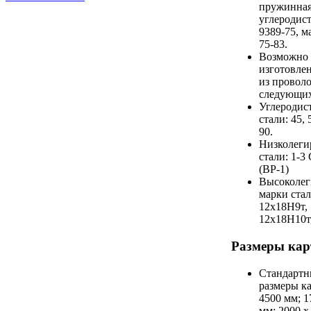
пружинна
углеродис
9389-75, м
75-83.
Возможно
изготовлен
из провол
следующих
Углеродис
стали: 45, 
90.
Низколеги
стали: 1-
(ВР-1)
Высоколег
марки стал
12х18H9т,
12х18H10т,
Размеры кар
Стандартн
размеры ка
4500 мм; 1
мм; 2000 х