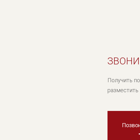
ЗВОНИ
Получить п
разместить 
Позвон