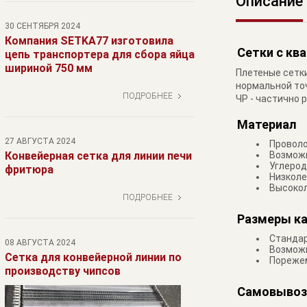
Описание
30 СЕНТЯБРЯ 2024
Компания SETKA77 изготовила
Сетки с кв
цепь транспортера для сбора яйца
шириной 750 мм
Плетеные сетки
нормальной точ
ПОДРОБНЕЕ
ЧР - частично 
Материал
27 АВГУСТА 2024
Проволо
Конвейерная сетка для линии печи
Возможн
Углероди
фритюра
Низколе
Высокол
ПОДРОБНЕЕ
Размеры к
Стандар
08 АВГУСТА 2024
Возможн
Сетка для конвейерной линии по
Порежем
производству чипсов
Самовывоз