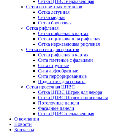
Сетка ЦПВС нержавеющая
Сетка из цветных металлов
Сетка латунная
Сетка медная
Сетка бронзовая
Сетка рифленая
Сетка рифленая в картах
Сетка оцинкованная рифленая
Сетка нержавеющая рифленая
Сетка и сита для грохотов
Сетка рифленая в картах
Сита плетеные с фальцами
Сита струнные
Сита арфообразные
Сита перфорированные
Подситник для грохота
Сетка просечная ЦПВС
Сетка ЦПВС Штрек для декора
Сетка ЦПВС Штрек строительная
Потолочные панели
Фасадные панели
Сетка ЦПВС нержавеющая
О компании
Новости
Контакты