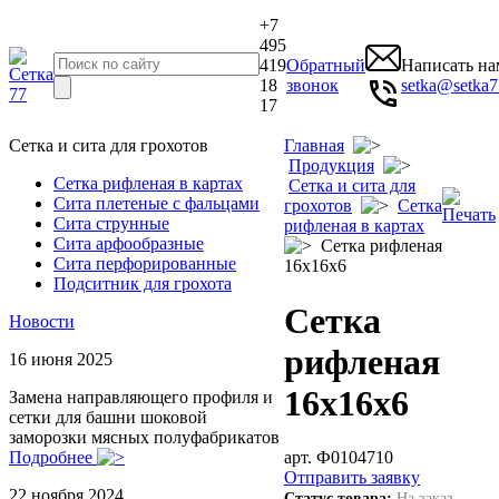
+7
495
419
Обратный
Написать на
18
звонок
setka@setka7
17
Сетка и сита для грохотов
Главная
Продукция
Сетка рифленая в картах
Сетка и сита для
Сита плетеные с фальцами
грохотов
Сетка
Сита струнные
рифленая в картах
Сита арфообразные
Сетка рифленая
Сита перфорированные
16х16х6
Подситник для грохота
Сетка
Новости
рифленая
16 июня 2025
16х16х6
Замена направляющего профиля и
сетки для башни шоковой
заморозки мясных полуфабрикатов
арт. Ф0104710
Подробнее
Отправить заявку
22 ноября 2024
Статус товара:
На заказ