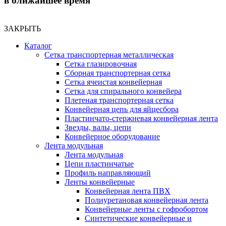
в ближайшее время
ЗАКРЫТЬ
Каталог
Сетка транспортерная металлическая
Сетка глазировочная
Сборная транспортерная сетка
Сетка ячеистая конвейерная
Сетка для спирального конвейера
Плетеная транспортерная сетка
Конвейерная цепь для яйцесбора
Пластинчато-стержневая конвейерная лента
Звезды, валы, цепи
Конвейерное оборудование
Лента модульная
Лента модульная
Цепи пластинчатые
Профиль направляющий
Ленты конвейерные
Конвейерная лента ПВХ
Полиуретановая конвейерная лента
Конвейерные ленты с гофробортом
Синтетические конвейерные и