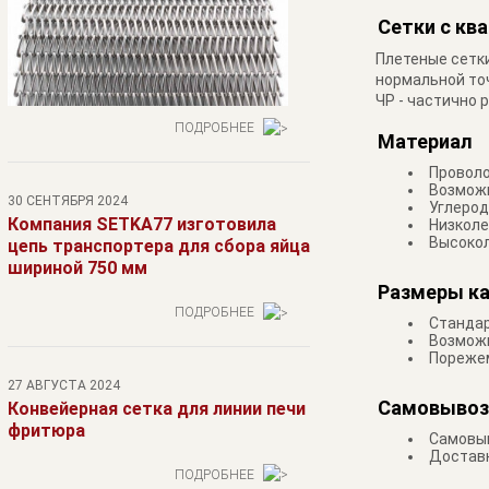
Сетки с кв
Плетеные сетки
нормальной точ
ЧР - частично 
ПОДРОБНЕЕ
Материал
Проволо
Возможн
30 СЕНТЯБРЯ 2024
Углероди
Компания SETKA77 изготовила
Низколе
Высокол
цепь транспортера для сбора яйца
шириной 750 мм
Размеры к
ПОДРОБНЕЕ
Стандар
Возможн
Порежем
27 АВГУСТА 2024
Самовывоз
Конвейерная сетка для линии печи
фритюра
Самовыв
Доставк
ПОДРОБНЕЕ