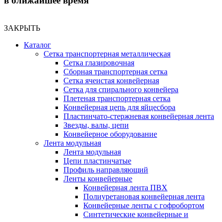
в ближайшее время
ЗАКРЫТЬ
Каталог
Сетка транспортерная металлическая
Сетка глазировочная
Сборная транспортерная сетка
Сетка ячеистая конвейерная
Сетка для спирального конвейера
Плетеная транспортерная сетка
Конвейерная цепь для яйцесбора
Пластинчато-стержневая конвейерная лента
Звезды, валы, цепи
Конвейерное оборудование
Лента модульная
Лента модульная
Цепи пластинчатые
Профиль направляющий
Ленты конвейерные
Конвейерная лента ПВХ
Полиуретановая конвейерная лента
Конвейерные ленты с гофробортом
Синтетические конвейерные и