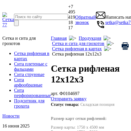
+7
495
419
Обратный
Написать на
18
звонок
setka@setka7
17
Сетка и сита для
Главная
Продукция
грохотов
Сетка и сита для грохотов
Сетка рифленая в картах
Сетка рифленая в
Сетка рифленая 12х12х3
картах
Сита плетеные с
Сетка рифленая
фальцами
Сита струнные
12х12х3
Сита
арфообразные
Сита
арт. Ф0104697
перфорированные
Отправить заявку
Подситник для
Статус товара:
Складская позиция
грохота
Новости
Размер карт сетки рифленой:
16 июня 2025
Размер карты: 1750 х 4500 мм