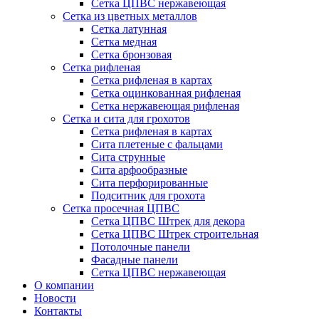
Сетка ЦПВС нержавеющая
Сетка из цветных металлов
Сетка латунная
Сетка медная
Сетка бронзовая
Сетка рифленая
Сетка рифленая в картах
Сетка оцинкованная рифленая
Сетка нержавеющая рифленая
Сетка и сита для грохотов
Сетка рифленая в картах
Сита плетеные с фальцами
Сита струнные
Сита арфообразные
Сита перфорированные
Подситник для грохота
Сетка просечная ЦПВС
Сетка ЦПВС Штрек для декора
Сетка ЦПВС Штрек строительная
Потолочные панели
Фасадные панели
Сетка ЦПВС нержавеющая
О компании
Новости
Контакты