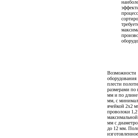
наибол
эффект
процес
сортиро
требует
максим
произв
оборудо
Возможности
оборудования
плести полотн
размерами по
мм и по длине
мм, с минима
ячейкой 2х2 м
проволоки 1,2
максимальной
мм с диаметр
до 12 мм. Пол
изготовленное