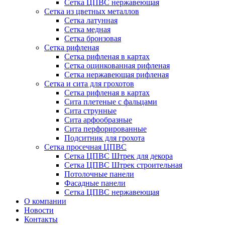
Сетка ЦПВС нержавеющая
Сетка из цветных металлов
Сетка латунная
Сетка медная
Сетка бронзовая
Сетка рифленая
Сетка рифленая в картах
Сетка оцинкованная рифленая
Сетка нержавеющая рифленая
Сетка и сита для грохотов
Сетка рифленая в картах
Сита плетеные с фальцами
Сита струнные
Сита арфообразные
Сита перфорированные
Подситник для грохота
Сетка просечная ЦПВС
Сетка ЦПВС Штрек для декора
Сетка ЦПВС Штрек строительная
Потолочные панели
Фасадные панели
Сетка ЦПВС нержавеющая
О компании
Новости
Контакты