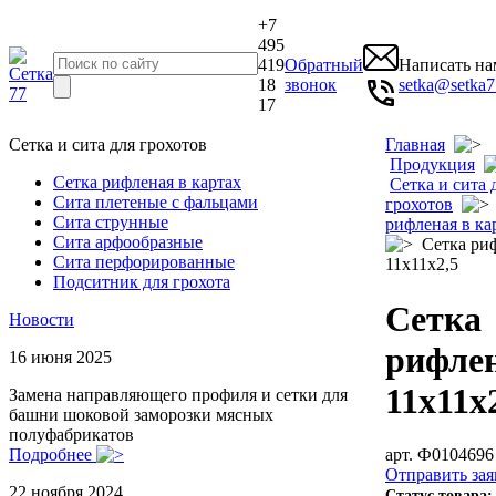
+7
495
419
Обратный
Написать на
18
звонок
setka@setka7
17
Сетка и сита для грохотов
Главная
Продукция
Сетка рифленая в картах
Сетка и сита 
Сита плетеные с фальцами
грохотов
Сита струнные
рифленая в ка
Сита арфообразные
Сетка ри
Сита перфорированные
11х11х2,5
Подситник для грохота
Сетка
Новости
рифле
16 июня 2025
11х11х
Замена направляющего профиля и сетки для
башни шоковой заморозки мясных
полуфабрикатов
арт. Ф0104696
Подробнее
Отправить зая
22 ноября 2024
Статус товара