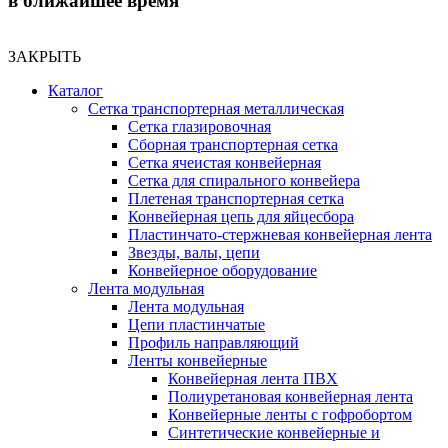
в ближайшее время
ЗАКРЫТЬ
Каталог
Сетка транспортерная металлическая
Сетка глазировочная
Сборная транспортерная сетка
Сетка ячеистая конвейерная
Сетка для спирального конвейера
Плетеная транспортерная сетка
Конвейерная цепь для яйцесбора
Пластинчато-стержневая конвейерная лента
Звезды, валы, цепи
Конвейерное оборудование
Лента модульная
Лента модульная
Цепи пластинчатые
Профиль направляющий
Ленты конвейерные
Конвейерная лента ПВХ
Полиуретановая конвейерная лента
Конвейерные ленты с гофробортом
Синтетические конвейерные и