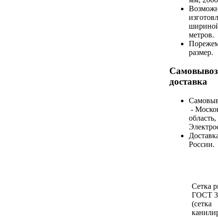
Возмож
изготовл
шириной
метров.
Порежем
размер.
Самовывоз
доставка
Самовыв
- Моско
область, 
Электро
Доставка
России.
Сетка 
ГОСТ 3
(сетка
канилир