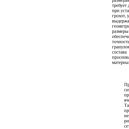
размера
требует
при уст
грохот, 
выдерж
геометр
размеры 
обеспеч
точност
грануло
состава
просеив
материа
П
си
пр
яч
Т
пр
не
р
се