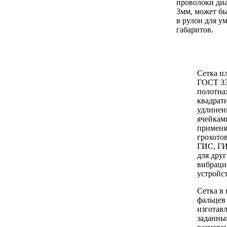
проволоки ди
3мм, может бы
в рулон для у
габаритов.
Сетка п
ГОСТ 33
полотнах
квадрат
удлинен
ячейкам
применя
грохото
ГИС, ГИ
для дру
вибрац
устройс
Сетка в 
фальцев
изготав
заданны