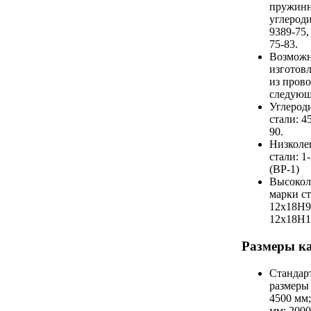
пружинн
углерод
9389-75,
75-83.
Возмож
изготовл
из пров
следующ
Углерод
стали: 45
90.
Низколе
стали: 
(ВР-1)
Высокол
марки ст
12х18H9
12х18H10
Размеры к
Стандар
размеры 
4500 мм;
мм; 2000