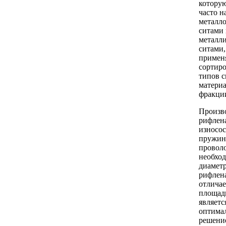
котору
часто н
металл
ситами
металл
ситами,
примен
сортиро
типов 
материа
фракци
Произв
рифлена
износо
пружин
провол
необхо
диаметр
рифлен
отлича
площадь
являетс
оптима
решени