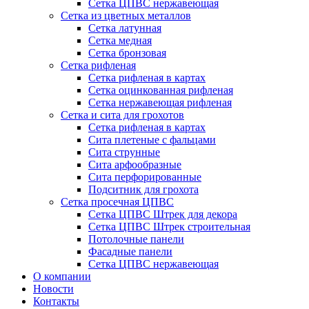
Сетка ЦПВС нержавеющая
Сетка из цветных металлов
Сетка латунная
Сетка медная
Сетка бронзовая
Сетка рифленая
Сетка рифленая в картах
Сетка оцинкованная рифленая
Сетка нержавеющая рифленая
Сетка и сита для грохотов
Сетка рифленая в картах
Сита плетеные с фальцами
Сита струнные
Сита арфообразные
Сита перфорированные
Подситник для грохота
Сетка просечная ЦПВС
Сетка ЦПВС Штрек для декора
Сетка ЦПВС Штрек строительная
Потолочные панели
Фасадные панели
Сетка ЦПВС нержавеющая
О компании
Новости
Контакты