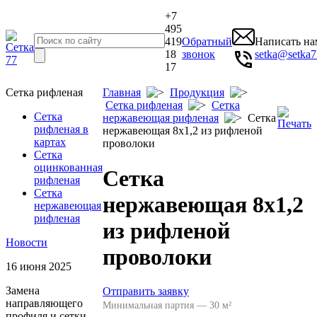
+7
495
419
Обратный
Написать на
18
звонок
setka@setka7
17
Сетка рифленая
Главная
Продукция
Сетка рифленая
Сетка
Сетка
нержавеющая рифленая
Сетка
рифленая в
нержавеющая 8x1,2 из рифленой
картах
проволоки
Сетка
оцинкованная
Сетка
рифленая
Сетка
нержавеющая 8x1,2
нержавеющая
рифленая
из рифленой
Новости
проволоки
16 июня 2025
Замена
Отправить заявку
направляющего
Минимальная партия — 30 м²
профиля и сетки