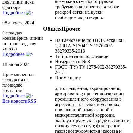
возможна отмотка от рулона
для линии печи
требуемого количества, а также
фритюра
раскрой сетки на куски
Подробнее
необходимых размеров.
08 августа 2024
Общее/Прочее
Сетка для
конвейерной линии
Наименование по НТД
Сетка 8х8-
по производству
1,2-III AISI 304 ТУ 1276-002-
чипсов
38279335-2013
Подробнее
Тип плетения
полотняное
Номер сетки
№ 8
18 июля 2024
ГОСТ (ТУ)
ТУ 1276-002-38279335-
2013
Промышленная
Применение
экскурсия на
площадке
для ограждения, экранирования,
компании
армирования; при теплоизоляции
Подробнее
промышленного оборудования в
Все новости
RSS
агрессивных средах и условиях
повышенной атмосферной и
межкристаллитной коррозии,
эксплуатируемых в среде высоких и
низких температур; фильтрации
газов; воздухоочистки; рассева и