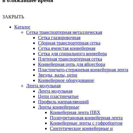
в ближайшее время
ЗАКРЫТЬ
Каталог
Сетка транспортерная металлическая
Сетка глазировочная
Сборная транспортерная сетка
Сетка ячеистая конвейерная
Сетка для спирального конвейера
Плетеная транспортерная сетка
Конвейерная цепь для яйцесбора
Пластинчато-стержневая конвейерная лента
Звезды, валы, цепи
Конвейерное оборудование
Лента модульная
Лента модульная
Цепи пластинчатые
Профиль направляющий
Ленты конвейерные
Конвейерная лента ПВХ
Полиуретановая конвейерная лента
Конвейерные ленты с гофробортом
Синтетические конвейерные и