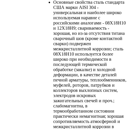
Основные свойства
сталь стандарта
США марки AISI 304 -
универсальная и наиболее широко
используемая наравне с
российскими аналогами - 08Х18Н10
и 12Х18Н9; свариваемость -
хорошая, но из-за отсутствия титана
сварочный шов (кроме контактной
сварки) подвержен
межкристаллитной коррозии; сталь
08Х18Н10 используется более
широко при необходимости в
последующей термической
обработке (закалке) и холодной
деформации, в качестве деталей
печной арматуры, теплообменников,
муфелей, роторов, патрубков и
коллекторов выхлопных систем,
электродов искровых
зажигательных свечей и проч.;
слабомагнитна, в
термообработанном состоянии
практически немагнитная; хорошая
сопротивляемость атмосферной и
межкристаллитной коррозии в