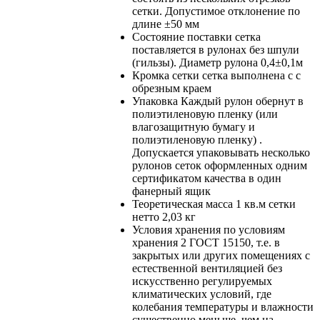
сетки. Допустимое отклонение по
длине ±50 мм
Состояние поставки
сетка
поставляется в рулонах без шпули
(гильзы). Диаметр рулона 0,4±0,1м
Кромка сетки
сетка выполнена с с
обрезным краем
Упаковка
Каждый рулон обернут в
полиэтиленовую пленку (или
влагозащитную бумагу и
полиэтиленовую пленку) .
Допускается упаковывать несколько
рулонов сеток оформленных одним
сертификатом качества в один
фанерный ящик
Теоретическая масса 1 кв.м сетки
нетто
2,03 кг
Условия хранения
по условиям
хранения 2 ГОСТ 15150, т.е. в
закрытых или других помещениях с
естественной вентиляцией без
искусственно регулируемых
климатических условий, где
колебания температуры и влажности
существенно меньше, чем на