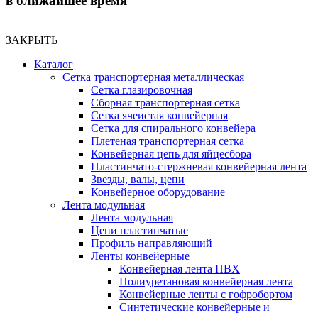
в ближайшее время
ЗАКРЫТЬ
Каталог
Сетка транспортерная металлическая
Сетка глазировочная
Сборная транспортерная сетка
Сетка ячеистая конвейерная
Сетка для спирального конвейера
Плетеная транспортерная сетка
Конвейерная цепь для яйцесбора
Пластинчато-стержневая конвейерная лента
Звезды, валы, цепи
Конвейерное оборудование
Лента модульная
Лента модульная
Цепи пластинчатые
Профиль направляющий
Ленты конвейерные
Конвейерная лента ПВХ
Полиуретановая конвейерная лента
Конвейерные ленты с гофробортом
Синтетические конвейерные и