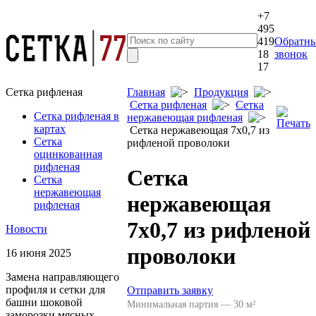
+7
495
419
Обратн
18
звонок
17
Сетка рифленая
Главная
Продукция
Сетка рифленая
Сетка
Сетка рифленая в
нержавеющая рифленая
картах
Сетка нержавеющая 7x0,7 из
Сетка
рифленой проволоки
оцинкованная
рифленая
Сетка
Сетка
нержавеющая
нержавеющая
рифленая
7x0,7 из рифленой
Новости
проволоки
16 июня 2025
Замена направляющего
профиля и сетки для
Отправить заявку
башни шоковой
Минимальная партия — 30 м²
заморозки мясных