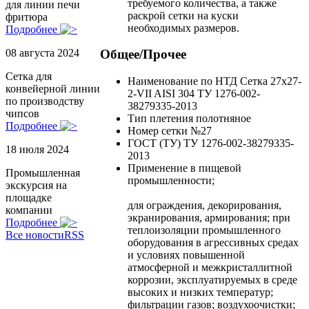
требуемого количества, а также
для линии печи
раскрой сетки на куски
фритюра
необходимых размеров.
Подробнее
Общее/Прочее
08 августа 2024
Сетка для
Наименование по НТД
Сетка 27х27-
конвейерной линии
2-VII AISI 304 ТУ 1276-002-
по производству
38279335-2013
чипсов
Тип плетения
полотняное
Подробнее
Номер сетки
№27
ГОСТ (ТУ)
ТУ 1276-002-38279335-
18 июля 2024
2013
Применение
в пищевой
Промышленная
промышленности;
экскурсия на
площадке
для ограждения, декорирования,
компании
экранирования, армирования; при
Подробнее
теплоизоляции промышленного
Все новости
RSS
оборудования в агрессивных средах
и условиях повышенной
атмосферной и межкристаллитной
коррозии, эксплуатируемых в среде
высоких и низких температур;
фильтрации газов; воздухоочистки;