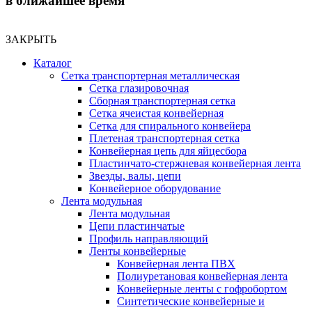
в ближайшее время
ЗАКРЫТЬ
Каталог
Сетка транспортерная металлическая
Сетка глазировочная
Сборная транспортерная сетка
Сетка ячеистая конвейерная
Сетка для спирального конвейера
Плетеная транспортерная сетка
Конвейерная цепь для яйцесбора
Пластинчато-стержневая конвейерная лента
Звезды, валы, цепи
Конвейерное оборудование
Лента модульная
Лента модульная
Цепи пластинчатые
Профиль направляющий
Ленты конвейерные
Конвейерная лента ПВХ
Полиуретановая конвейерная лента
Конвейерные ленты с гофробортом
Синтетические конвейерные и