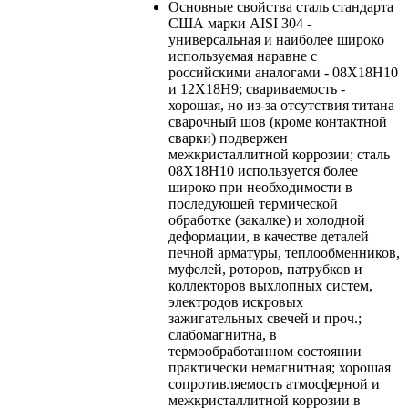
Основные свойства
сталь стандарта
США марки AISI 304 -
универсальная и наиболее широко
используемая наравне с
российскими аналогами - 08Х18Н10
и 12Х18Н9; свариваемость -
хорошая, но из-за отсутствия титана
сварочный шов (кроме контактной
сварки) подвержен
межкристаллитной коррозии; сталь
08Х18Н10 используется более
широко при необходимости в
последующей термической
обработке (закалке) и холодной
деформации, в качестве деталей
печной арматуры, теплообменников,
муфелей, роторов, патрубков и
коллекторов выхлопных систем,
электродов искровых
зажигательных свечей и проч.;
слабомагнитна, в
термообработанном состоянии
практически немагнитная; хорошая
сопротивляемость атмосферной и
межкристаллитной коррозии в