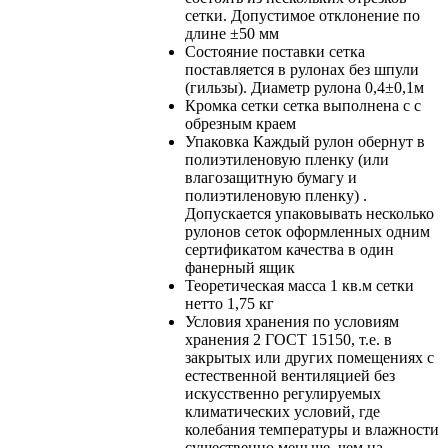
сетки. Допустимое отклонение по
длине ±50 мм
Состояние поставки
сетка
поставляется в рулонах без шпули
(гильзы). Диаметр рулона 0,4±0,1м
Кромка сетки
сетка выполнена с с
обрезным краем
Упаковка
Каждый рулон обернут в
полиэтиленовую пленку (или
влагозащитную бумагу и
полиэтиленовую пленку) .
Допускается упаковывать несколько
рулонов сеток оформленных одним
сертификатом качества в один
фанерный ящик
Теоретическая масса 1 кв.м сетки
нетто
1,75 кг
Условия хранения
по условиям
хранения 2 ГОСТ 15150, т.е. в
закрытых или других помещениях с
естественной вентиляцией без
искусственно регулируемых
климатических условий, где
колебания температуры и влажности
существенно меньше, чем на