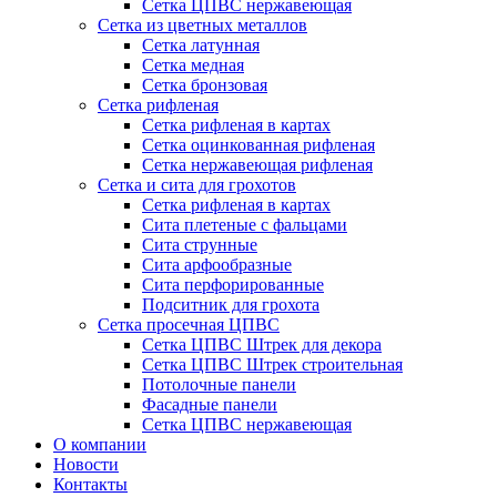
Сетка ЦПВС нержавеющая
Сетка из цветных металлов
Сетка латунная
Сетка медная
Сетка бронзовая
Сетка рифленая
Сетка рифленая в картах
Сетка оцинкованная рифленая
Сетка нержавеющая рифленая
Сетка и сита для грохотов
Сетка рифленая в картах
Сита плетеные с фальцами
Сита струнные
Сита арфообразные
Сита перфорированные
Подситник для грохота
Сетка просечная ЦПВС
Сетка ЦПВС Штрек для декора
Сетка ЦПВС Штрек строительная
Потолочные панели
Фасадные панели
Сетка ЦПВС нержавеющая
О компании
Новости
Контакты