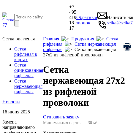
+7
495
419
Обратный
Написать на
18
звонок
setka@setka7
17
Сетка рифленая
Главная
Продукция
Сетка
рифленая
Сетка нержавеющая
Сетка
рифленая
Сетка нержавеющая
рифленая в
27x2 из рифленой проволоки
картах
Сетка
Сетка
оцинкованная
рифленая
нержавеющая 27x2
Сетка
нержавеющая
из рифленой
рифленая
проволоки
Новости
16 июня 2025
Отправить заявку
Замена
Минимальная партия — 30 м²
направляющего
профиля и сетки