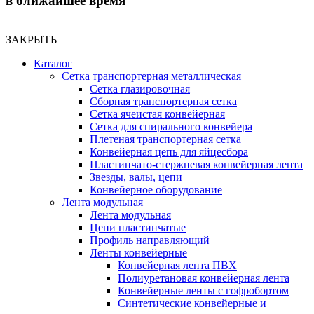
в ближайшее время
ЗАКРЫТЬ
Каталог
Сетка транспортерная металлическая
Сетка глазировочная
Сборная транспортерная сетка
Сетка ячеистая конвейерная
Сетка для спирального конвейера
Плетеная транспортерная сетка
Конвейерная цепь для яйцесбора
Пластинчато-стержневая конвейерная лента
Звезды, валы, цепи
Конвейерное оборудование
Лента модульная
Лента модульная
Цепи пластинчатые
Профиль направляющий
Ленты конвейерные
Конвейерная лента ПВХ
Полиуретановая конвейерная лента
Конвейерные ленты с гофробортом
Синтетические конвейерные и