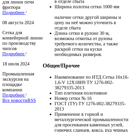
в отделе сбыта
для линии печи
Ширина полотна сетки
1000 мм
фритюра
Подробнее
наличие сетки другой ширины и
цену на неё можно уточнить в
08 августа 2024
отделе сбыта
Сетка для
Длина сетки в рулоне
30 м,
конвейерной линии
возможна отмотка от рулона
по производству
требуемого количества, а также
чипсов
раскрой сетки на куски
Подробнее
необходимых размеров.
18 июля 2024
Общее/Прочее
Промышленная
Наименование по НТД
Сетка 16х16-
экскурсия на
1,6-V 12Х18Н9 ТУ 1276-002-
площадке
38279335-2013
компании
Тип плетения
полотняное
Подробнее
Номер сетки
№ 16
Все новости
RSS
ГОСТ (ТУ)
ТУ 1276-002-38279335-
2013
Применение
в горной и
металлургической промышленности
для просеивания каменных углей,
горючих сланцев, кокса, руд черных