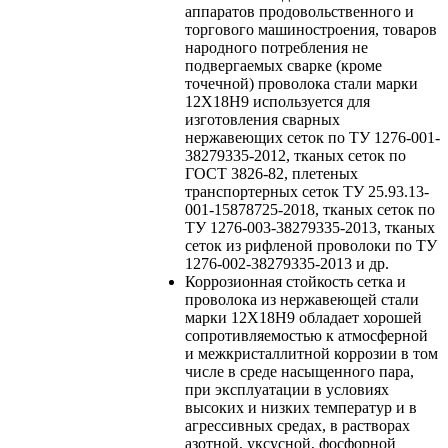
аппаратов продовольственного и
торгового машиностроения, товаров
народного потребления не
подвергаемых сварке (кроме
точечной) проволока стали марки
12Х18Н9 используется для
изготовления сварных
нержавеющих сеток по ТУ 1276-001-
38279335-2012, тканых сеток по
ГОСТ 3826-82, плетеных
транспортерных сеток ТУ 25.93.13-
001-15878725-2018, тканых сеток по
ТУ 1276-003-38279335-2013, тканых
сеток из рифленой проволоки по ТУ
1276-002-38279335-2013 и др.
Коррозионная стойкость
сетка и
проволока из нержавеющей стали
марки 12Х18Н9 обладает хорошей
сопротивляемостью к атмосферной
и межкристаллитной коррозии в том
числе в среде насыщенного пара,
при эксплуатации в условиях
высоких и низких температур и в
агрессивных средах, в растворах
азотной, уксусной, фосфорной