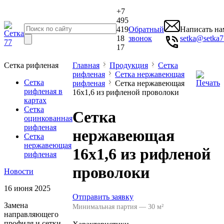
+7
495
419
Обратный
Написать на
18
звонок
setka@setka7
17
Сетка рифленая
Главная
Продукция
Сетка
рифленая
Сетка нержавеющая
Сетка
рифленая
Сетка нержавеющая
рифленая в
16x1,6 из рифленой проволоки
картах
Сетка
Сетка
оцинкованная
рифленая
нержавеющая
Сетка
нержавеющая
16x1,6 из рифленой
рифленая
проволоки
Новости
16 июня 2025
Отправить заявку
Замена
Минимальная партия — 30 м²
направляющего
профиля и сетки