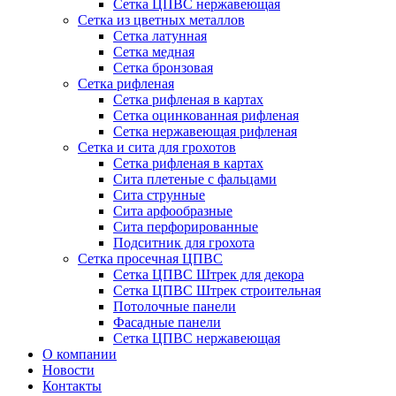
Сетка ЦПВС нержавеющая
Сетка из цветных металлов
Сетка латунная
Сетка медная
Сетка бронзовая
Сетка рифленая
Сетка рифленая в картах
Сетка оцинкованная рифленая
Сетка нержавеющая рифленая
Сетка и сита для грохотов
Сетка рифленая в картах
Сита плетеные с фальцами
Сита струнные
Сита арфообразные
Сита перфорированные
Подситник для грохота
Сетка просечная ЦПВС
Сетка ЦПВС Штрек для декора
Сетка ЦПВС Штрек строительная
Потолочные панели
Фасадные панели
Сетка ЦПВС нержавеющая
О компании
Новости
Контакты