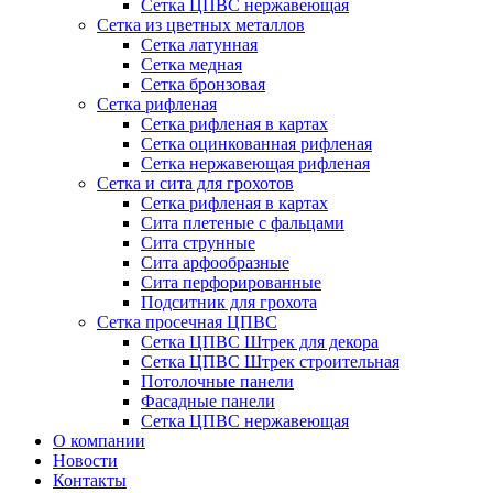
Сетка ЦПВС нержавеющая
Сетка из цветных металлов
Сетка латунная
Сетка медная
Сетка бронзовая
Сетка рифленая
Сетка рифленая в картах
Сетка оцинкованная рифленая
Сетка нержавеющая рифленая
Сетка и сита для грохотов
Сетка рифленая в картах
Сита плетеные с фальцами
Сита струнные
Сита арфообразные
Сита перфорированные
Подситник для грохота
Сетка просечная ЦПВС
Сетка ЦПВС Штрек для декора
Сетка ЦПВС Штрек строительная
Потолочные панели
Фасадные панели
Сетка ЦПВС нержавеющая
О компании
Новости
Контакты