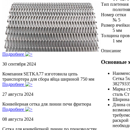
Тип плетения
полотня
Номер сетки
№ 5
Размер ячейки
5 мм
Толщина пров
1 мм
Описание
Подробнее
Основные 
30 сентября 2024
Наимено
Компания SETKA77 изготовила цепь
Сетка 5х
транспортера для сбора яйца шириной 750 мм
3827933
Подробнее
Марка с
сталь Ст
27 августа 2024
Ширина 
Конвейерная сетка для линии печи фритюра
Длина се
Подробнее
возможн
требуемо
08 августа 2024
раскрой 
необход
Сетка для конвейерной линии по производству