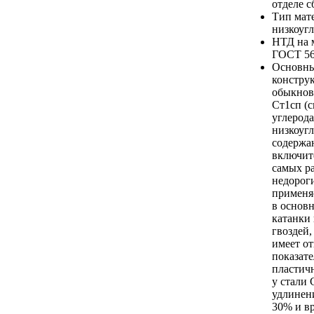
отделе с
Тип мат
низкоугл
НТД на 
ГОСТ 56
Основны
констру
обыкнов
Ст1сп (
углерода
низкоугл
содержан
включите
самых р
недорог
применя
в основ
катанки 
гвоздей, 
имеет о
показате
пластич
у стали 
удлинени
30% и в