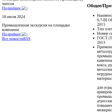
чипсов
Общее/Про
Подробнее
Наимено
18 июля 2024
0,7-III 
2013
Промышленная экскурсия на площадке
Тип пле
компании
Номер с
Подробнее
ГОСТ (Т
Все новости
RSS
2013
Примен
металлу
промышл
каменны
кокса, р
металлов
нерудны
материа
для огра
армиров
промышл
агрессив
повышен
межкрис