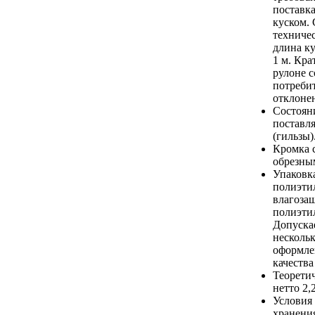
поставк
куском.
техниче
длина ку
1 м. Кра
рулоне с
потреби
отклоне
Состоян
поставля
(гильзы)
Кромка 
обрезны
Упаковк
полиэти
влагоза
полиэти
Допуска
нескольк
оформле
качеств
Теоретич
нетто
2,
Условия
хранения