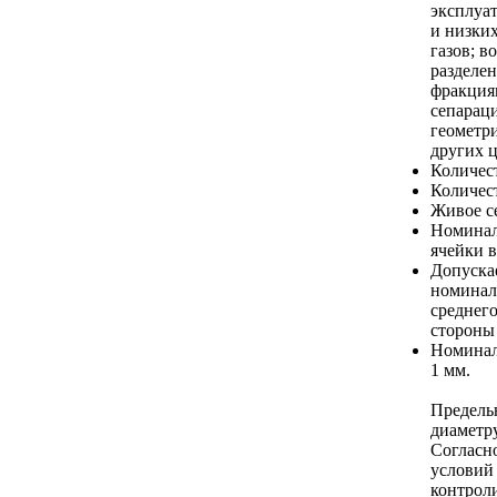
эксплуа
и низки
газов; в
разделе
фракциям
сепараци
геометри
других 
Количест
Количест
Живое с
Номинал
ячейки в
Допуска
номинал
среднег
стороны 
Номинал
1 мм.
Предель
диаметру
Согласн
условий
контроли