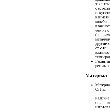
закрыты
с естест
искусст
климатич
колебан
влажнос
чем на 
(наприм
металли
другие 
от -50°С
влажнос
темпера
Гаранти
регламе
Материал
Материа
Ст1пс
наличие 
стали ил
изготов