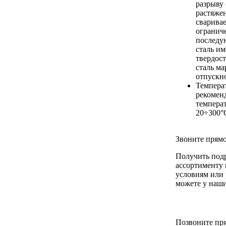
разрыву
растяже
сваривае
ограниче
последу
сталь и
твердост
сталь ма
отпускн
Темпера
рекомен
темпера
20÷300°
Звоните прямо
Получить под
ассортименту
условиям или 
можете у наши
Позвоните пря