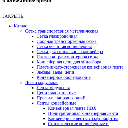
в ближайшее время
ЗАКРЫТЬ
Каталог
Сетка транспортерная металлическая
Сетка глазировочная
Сборная транспортерная сетка
Сетка ячеистая конвейерная
Сетка для спирального конвейера
Плетеная транспортерная сетка
Конвейерная цепь для яйцесбора
Пластинчато-стержневая конвейерная лента
Звезды, валы, цепи
Конвейерное оборудование
Лента модульная
Лента модульная
Цепи пластинчатые
Профиль направляющий
Ленты конвейерные
Конвейерная лента ПВХ
Полиуретановая конвейерная лента
Конвейерные ленты с гофробортом
Синтетические конвейерные и