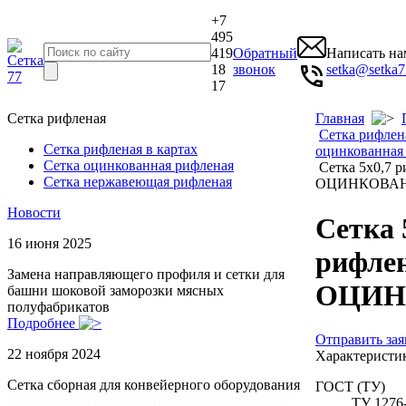
+7
495
419
Обратный
Написать на
18
звонок
setka@setka7
17
Сетка рифленая
Главная
Сетка рифлен
Сетка рифленая в картах
оцинкованная
Сетка оцинкованная рифленая
Сетка 5x0,7 р
Сетка нержавеющая рифленая
ОЦИНКОВА
Новости
Сетка 
16 июня 2025
рифле
Замена направляющего профиля и сетки для
ОЦИН
башни шоковой заморозки мясных
полуфабрикатов
Подробнее
Отправить зая
22 ноября 2024
Характеристи
Сетка сборная для конвейерного оборудования
ГОСТ (ТУ)
ТУ 1276