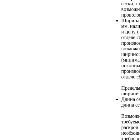
сетки, т
возможн
проволо
Ширина 
мм. нал
и цену н
отделе 
производ
возможн
шириной
(минимал
погонных
производ
отделе с
Предель
ширине:
Длина се
длина се
Возможн
требуемо
раскрой 
необход
требова