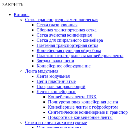
ЗАКРЫТЬ
Каталог
Сетка транспортерная металлическая
Сетка глазировочная
Сборная транспортерная сетка
Сетка ячеистая конвейерная
Сетка для спирального конвейера
Плетеная транспортерная сетка
Конвейерная цепь для яйцесбора
Пластинчато-стержневая конвейерная лента
Звезды, валы, цепи
Конвейерное оборудование
Лента модульная
Лента модульная
Цепи пластинчатые
Профиль направляющий
Ленты конвейерные
Конвейерная лента ПВХ
Полиуретановая конвейерная лента
Конвейерные ленты с гофробортом
Синтетические конвейерные и транспо
Поворотные конвейерные ленты
Cетки и панели архитектурные
Металлические шторы