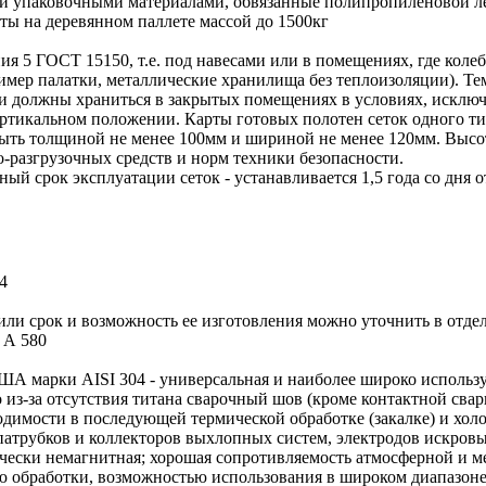
 упаковочными материалами, обвязанные полипропиленовой лент
еты на деревянном паллете массой до 1500кг
ия 5 ГОСТ 15150, т.е. под навесами или в помещениях, где кол
имер палатки, металлические хранилища без теплоизоляции). Тем
ки должны храниться в закрытых помещениях в условиях, искл
ертикальном положении. Карты готовых полотен сеток одного т
ть толщиной не менее 100мм и шириной не менее 120мм. Высота
-разгрузочных средств и норм техники безопасности.
ный срок эксплуатации сеток - устанавливается 1,5 года со дня о
4
 или срок и возможность ее изготовления можно уточнить в отде
А 580
США марки AISI 304 - универсальная и наиболее широко использ
о из-за отсутствия титана сварочный шов (кроме контактной св
одимости в последующей термической обработке (закалке) и хол
патрубков и коллекторов выхлопных систем, электродов искровых
чески немагнитная; хорошая сопротивляемость атмосферной и м
ю обработки, возможностью использования в широком диапазоне 