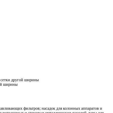
е сетки другой ширины
гой ширины
лавливающих фильтров; насадок для колонных аппаратов и
ве потолочных и стеновых металлических панелей, тары для