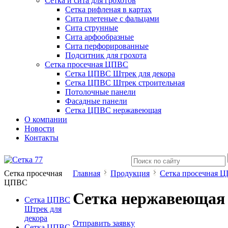
Сетка и сита для грохотов
Сетка рифленая в картах
Сита плетеные с фальцами
Сита струнные
Сита арфообразные
Сита перфорированные
Подситник для грохота
Сетка просечная ЦПВС
Сетка ЦПВС Штрек для декора
Сетка ЦПВС Штрек строительная
Потолочные панели
Фасадные панели
Сетка ЦПВС нержавеющая
О компании
Новости
Контакты
Сетка просечная
Главная
Продукция
Сетка просечная 
ЦПВС
Сетка нержавеющая Ц
Сетка ЦПВС
Штрек для
декора
Отправить заявку
Сетка ЦПВС