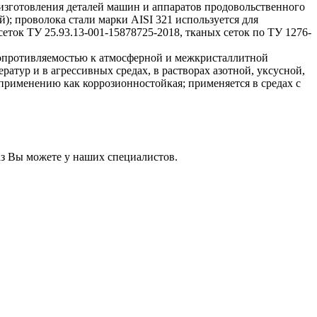
изготовления деталей машин и аппаратов продовольственного
); проволока стали марки AISI 321 используется для
ток ТУ 25.93.13-001-15878725-2018, тканых сеток по ТУ 1276-
сопротивляемостью к атмосферной и межкристаллитной
ратур и в агрессивных средах, в растворах азотной, уксусной,
 применению как коррозионностойкая; применяется в средах с
з Вы можете у наших специалистов.