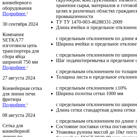
конвейерного
хранения сырья, материалов и готов
оборудования
целях в различных областях гражданс
Подробнее
промышленности
ТУ
ТУ 1470-003-46288331-2009
30 сентября 2024
Длина ячейки и предельное отклонен
Компания
с предельным отклонением по длине 
SETKA77
Ширина ячейки и предельное отклон
изготовила цепь
транспортера для
с предельным отклонением по ширин
сбора яйца
Шаг подачи/перемычка и предельное 
шириной 750 мм
Подробнее
с предельным отклонением по толщи
Толщина листа и предельное отклоне
27 августа 2024
с предельным отклонением ±10%
Конвейерная сетка
Ширина полотна сетки
1000 мм
для линии печи
фритюра
с предельным отклонением по ширине
Подробнее
Длина сетки
стандартная длина сетки
08 августа 2024
с предельным отклонением по длине ±
Сетка для
Состояние поставки
сетка поставляет
конвейерной
Упаковка
рулоны массой до 10кг пост
линии по