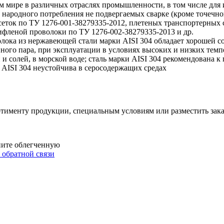
м мире в различных отраслях промышленности, в том числе для 
 народного потребления не подвергаемых сварке (кроме точечной
ток по ТУ 1276-001-38279335-2012, плетеных транспортерных се
рифленой проволоки по ТУ 1276-002-38279335-2013 и др.
олока из нержавеющей стали марки AISI 304 обладает хорошей 
ного пара, при эксплуатации в условиях высоких и низких темпе
и солей, в морской воде; сталь марки AISI 304 рекомендована к
 AISI 304 неустойчива в серосодержащих средах
именту продукции, специальным условиям или разместить зака
ните облегченную
обратной связи