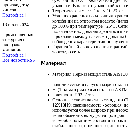
бумагой по ГОСТ 8829-89 или другими
производству
упаковки. В картах с упаковкой в пак
чипсов
Теоретическая масса 1 кв.м
10,29 кг
Подробнее
Условия хранения
по условиям хранен
колебаний на открытом воздухе (напр
18 июля 2024
до 100% при температуре +25°С. Сет
полотен сеток, должны храниться в в
Промышленная
Прокладки между пакетами должны бы
экскурсия на
соблюдения характеристик погрузочно
площадке
Гарантийный срок хранения
гарантий
компании
торговую сеть
Подробнее
Все новости
RSS
Материал
Материал
Нержавеющая сталь AISI 30
наличие сетки из другой марки стали
НТД на материал
химсостав по
ASTM 
Плотность
7,92 г/см3
Основные свойства
сталь стандарта 
12Х18Н9; свариваемость - хорошая, н
используется более широко при необх
теплообменников, муфелей, роторов, 
термообработанном состоянии практи
стабильностью, прочностью, легкость