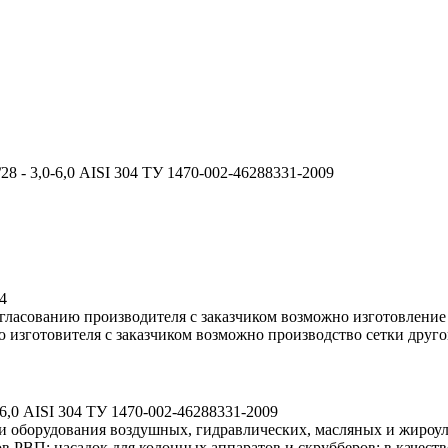
28 - 3,0-6,0 AISI 304 ТУ 1470-002-46288331-2009
4
огласованию производителя с заказчиком возможно изготовлени
ю изготовителя с заказчиком возможно производство сетки дру
-6,0 AISI 304 ТУ 1470-002-46288331-2009
сти оборудования воздушных, гидравлических, масляных и жироу
в РВП; насадок для колонных аппаратов и скрубберов; в качест