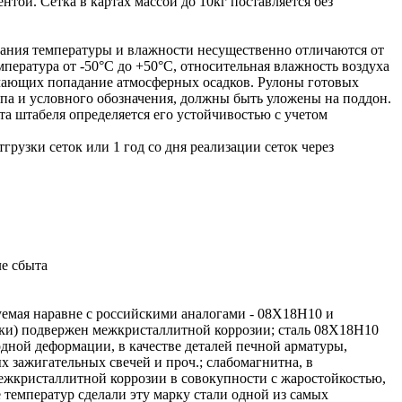
ой. Сетка в картах массой до 10кг поставляется без
ебания температуры и влажности несущественно отличаются от
пература от -50°С до +50°С, относительная влажность воздуха
ючающих попадание атмосферных осадков. Рулоны готовых
ипа и условного обозначения, должны быть уложены на поддон.
 штабеля определяется его устойчивостью с учетом
тгрузки сеток или 1 год со дня реализации сеток через
ле сбыта
уемая наравне с российскими аналогами - 08Х18Н10 и
арки) подвержен межкристаллитной коррозии; сталь 08Х18Н10
одной деформации, в качестве деталей печной арматуры,
 зажигательных свечей и проч.; слабомагнитна, в
ежкристаллитной коррозии в совокупности с жаростойкостью,
температур сделали эту марку стали одной из самых