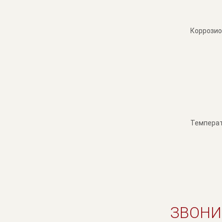
Коррозио
Температ
ЗВОНИ