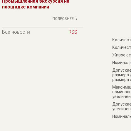
Промышленная экскурсия на
площадке компании
ПОДРОБНЕЕ
Все новости
RSS
Количест
Количест
Живое се
Номиналь
Допускае
размера 
размера 
Максимал
номиналь
увеличен
Допускае
увеличен
Номиналь