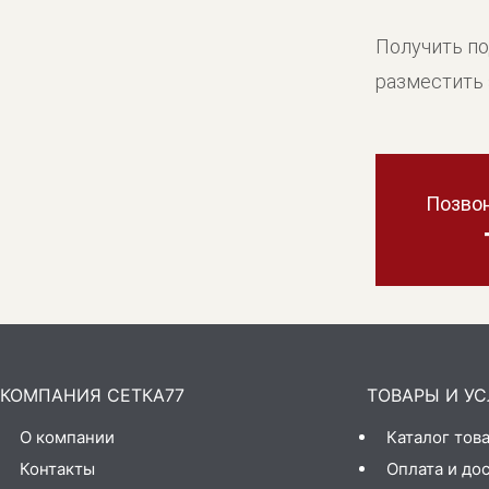
Получить п
разместить 
Позвон
КОМПАНИЯ СЕТКА77
ТОВАРЫ И УС
О компании
Каталог тов
Контакты
Оплата и до