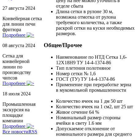
цену на неё можно уточнить в
отделе сбыта
27 августа 2024
Длина сетки в рулоне
30 м,
возможна отмотка от рулона
Конвейерная сетка
требуемого количества, а также
для линии печи
раскрой сетки на куски необходимых
фритюра
размеров.
Подробнее
Общее/Прочее
08 августа 2024
Сетка для
Наименование по НТД
Сетка 1,6-
конвейерной
12Х18Н9 ТУ 14-4-1374-86
линии по
Тип плетения
полотняное
производству
Номер сетки
№ 1,6
чипсов
ГОСТ (ТУ)
ТУ 14-4-1374-86
Подробнее
Применение
при переработке зерна
в мукомольной промышленности
18 июля 2024
Количество ячеек на 1 дм
50 шт
Промышленная
Количество ячеек на 1 см2, шт
25 шт
экскурсия на
Живое сечение
64 %
площадке
Номинальный размер стороны
компании
ячейки в свету
1.6 мм
Подробнее
Допускаемое отклонение от
Все новости
RSS
номинального размера для среднего