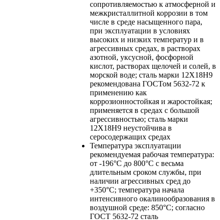
сопротивляемостью к атмосферной и
межкристаллитной коррозии в том
числе в среде насыщенного пара,
при эксплуатации в условиях
высоких и низких температур и в
агрессивных средах, в растворах
азотной, уксусной, фосфорной
кислот, растворах щелочей и солей, в
морской воде; сталь марки 12Х18Н9
рекомендована ГОСТом 5632-72 к
применению как
коррозионностойкая и жаростойкая;
применяется в средах с большой
агрессивностью; сталь марки
12Х18Н9 неустойчива в
серосодержащих средах
Температура эксплуатации
рекомендуемая рабочая температура:
от -196°C до 800°С с весьма
длительным сроком службы, при
наличии агрессивных сред до
+350°С; температура начала
интенсивного окалинообразования в
воздушной среде: 850°С; согласно
ГОСТ 5632-72 сталь