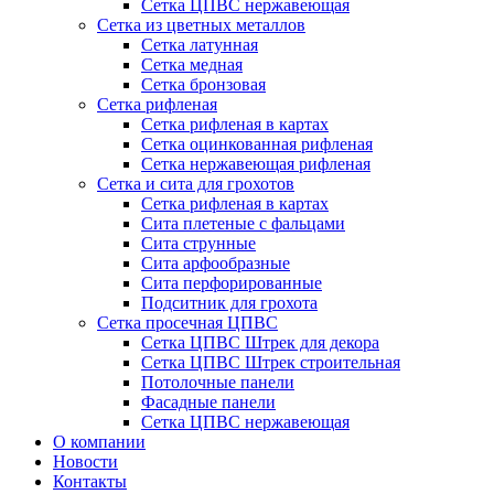
Сетка ЦПВС нержавеющая
Сетка из цветных металлов
Сетка латунная
Сетка медная
Сетка бронзовая
Сетка рифленая
Сетка рифленая в картах
Сетка оцинкованная рифленая
Сетка нержавеющая рифленая
Сетка и сита для грохотов
Сетка рифленая в картах
Сита плетеные с фальцами
Сита струнные
Сита арфообразные
Сита перфорированные
Подситник для грохота
Сетка просечная ЦПВС
Сетка ЦПВС Штрек для декора
Сетка ЦПВС Штрек строительная
Потолочные панели
Фасадные панели
Сетка ЦПВС нержавеющая
О компании
Новости
Контакты