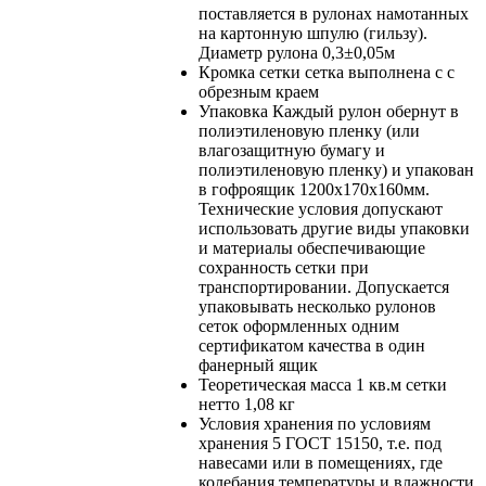
поставляется в рулонах намотанных
на картонную шпулю (гильзу).
Диаметр рулона 0,3±0,05м
Кромка сетки
сетка выполнена с с
обрезным краем
Упаковка
Каждый рулон обернут в
полиэтиленовую пленку (или
влагозащитную бумагу и
полиэтиленовую пленку) и упакован
в гофроящик 1200х170х160мм.
Технические условия допускают
использовать другие виды упаковки
и материалы обеспечивающие
сохранность сетки при
транспортировании. Допускается
упаковывать несколько рулонов
сеток оформленных одним
сертификатом качества в один
фанерный ящик
Теоретическая масса 1 кв.м сетки
нетто
1,08 кг
Условия хранения
по условиям
хранения 5 ГОСТ 15150, т.е. под
навесами или в помещениях, где
колебания температуры и влажности