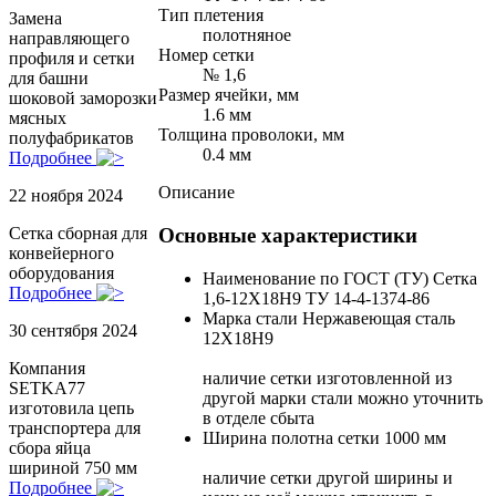
Тип плетения
Замена
полотняное
направляющего
Номер сетки
профиля и сетки
№ 1,6
для башни
Размер ячейки, мм
шоковой заморозки
1.6 мм
мясных
Толщина проволоки, мм
полуфабрикатов
0.4 мм
Подробнее
Описание
22 ноября 2024
Основные характеристики
Сетка сборная для
конвейерного
оборудования
Наименование по ГОСТ (ТУ)
Сетка
Подробнее
1,6-12Х18Н9 ТУ 14-4-1374-86
Марка стали
Нержавеющая сталь
30 сентября 2024
12Х18Н9
Компания
наличие сетки изготовленной из
SETKA77
другой марки стали можно уточнить
изготовила цепь
в отделе сбыта
транспортера для
Ширина полотна сетки
1000 мм
сбора яйца
шириной 750 мм
наличие сетки другой ширины и
Подробнее