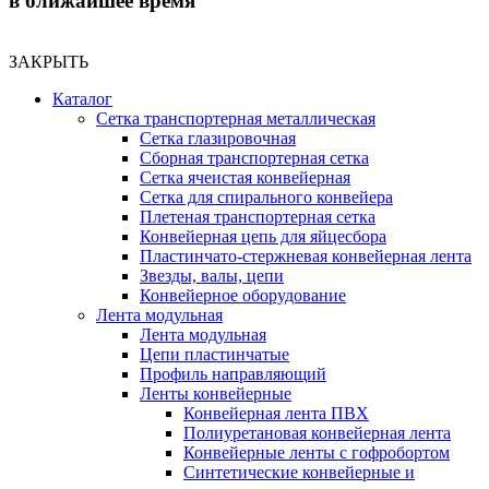
в ближайшее время
ЗАКРЫТЬ
Каталог
Сетка транспортерная металлическая
Сетка глазировочная
Сборная транспортерная сетка
Сетка ячеистая конвейерная
Сетка для спирального конвейера
Плетеная транспортерная сетка
Конвейерная цепь для яйцесбора
Пластинчато-стержневая конвейерная лента
Звезды, валы, цепи
Конвейерное оборудование
Лента модульная
Лента модульная
Цепи пластинчатые
Профиль направляющий
Ленты конвейерные
Конвейерная лента ПВХ
Полиуретановая конвейерная лента
Конвейерные ленты с гофробортом
Синтетические конвейерные и