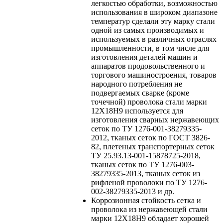
легкостью обработки, возможностью
использования в широком диапазоне
температур сделали эту марку стали
одной из самых производимых и
используемых в различных отраслях
промышленности, в том числе для
изготовления деталей машин и
аппаратов продовольственного и
торгового машиностроения, товаров
народного потребления не
подвергаемых сварке (кроме
точечной) проволока стали марки
12Х18Н9 используется для
изготовления сварных нержавеющих
сеток по ТУ 1276-001-38279335-
2012, тканых сеток по ГОСТ 3826-
82, плетеных транспортерных сеток
ТУ 25.93.13-001-15878725-2018,
тканых сеток по ТУ 1276-003-
38279335-2013, тканых сеток из
рифленой проволоки по ТУ 1276-
002-38279335-2013 и др.
Коррозионная стойкость
сетка и
проволока из нержавеющей стали
марки 12Х18Н9 обладает хорошей