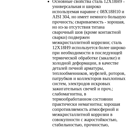
Основные свойства
сталь 12Х18Н9 -
универсальная и широко
используемая наравне с 08Х18Н10 и
AISI 304, но имеет немного большую
прочность; свариваемость - хорошая,
но из-за отсутствия титана
сварочный шов (кроме контактной
сварки) подвержен
межкристаллитной коррозии; сталь
12Х18Н9 используется более широко
при необходимости в последующей
термической обработке (закалке) и
холодной деформации, в качестве
деталей печной арматуры,
теплообменников, муфелей, роторов,
патрубков и коллекторов выхлопных
систем, электродов искровых
зажигательных свечей и проч.;
слабомагнитна, в
термообработанном состоянии
практически немагнитна; хорошая
сопротивляемость атмосферной и
межкристаллитной коррозии в
совокупности с жаростойкостью,
стабильностью, прочностью,