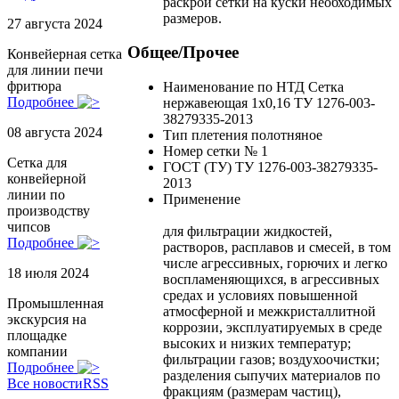
раскрой сетки на куски необходимых
размеров.
27 августа 2024
Общее/Прочее
Конвейерная сетка
для линии печи
фритюра
Наименование по НТД
Сетка
Подробнее
нержавеющая 1х0,16 ТУ 1276-003-
38279335-2013
08 августа 2024
Тип плетения
полотняное
Номер сетки
№ 1
Сетка для
ГОСТ (ТУ)
ТУ 1276-003-38279335-
конвейерной
2013
линии по
Применение
производству
чипсов
для фильтрации жидкостей,
Подробнее
растворов, расплавов и смесей, в том
числе агрессивных, горючих и легко
18 июля 2024
воспламеняющихся, в агрессивных
средах и условиях повышенной
Промышленная
атмосферной и межкристаллитной
экскурсия на
коррозии, эксплуатируемых в среде
площадке
высоких и низких температур;
компании
фильтрации газов; воздухоочистки;
Подробнее
разделения сыпучих материалов по
Все новости
RSS
фракциям (размерам частиц),