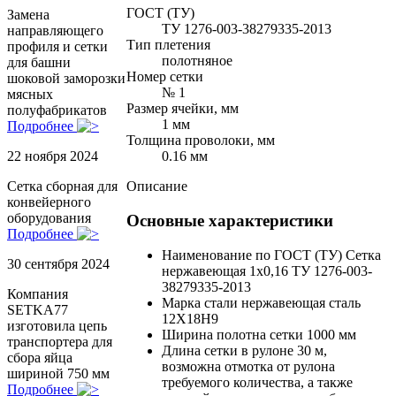
ГОСТ (ТУ)
Замена
ТУ 1276-003-38279335-2013
направляющего
Тип плетения
профиля и сетки
полотняное
для башни
Номер сетки
шоковой заморозки
№ 1
мясных
Размер ячейки, мм
полуфабрикатов
1 мм
Подробнее
Толщина проволоки, мм
0.16 мм
22 ноября 2024
Описание
Сетка сборная для
конвейерного
оборудования
Основные характеристики
Подробнее
Наименование по ГОСТ (ТУ)
Сетка
30 сентября 2024
нержавеющая 1х0,16 ТУ 1276-003-
38279335-2013
Компания
Марка стали
нержавеющая сталь
SETKA77
12Х18Н9
изготовила цепь
Ширина полотна сетки
1000 мм
транспортера для
Длина сетки в рулоне
30 м,
сбора яйца
возможна отмотка от рулона
шириной 750 мм
требуемого количества, а также
Подробнее