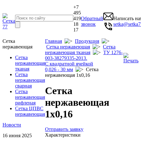
+7
495
419
Обратный
Написать на
18
звонок
setka@setka7
17
Сетка
Главная
Продукция
нержавеющая
Сетка нержавеющая
Сетка
нержавеющая тканая
ТУ 1276-
Сетка
003-38279335-2013.
нержавеющая
С квадратной ячейкой
тканая
0,026 - 30 мм
Сетка
Сетка
нержавеющая 1x0,16
нержавеющая
сварная
Сетка
Сетка
нержавеющая
нержавеющая
рифленая
Сетка ЦПВС
1x0,16
нержавеющая
Новости
Отправить заявку
Характеристики
16 июня 2025