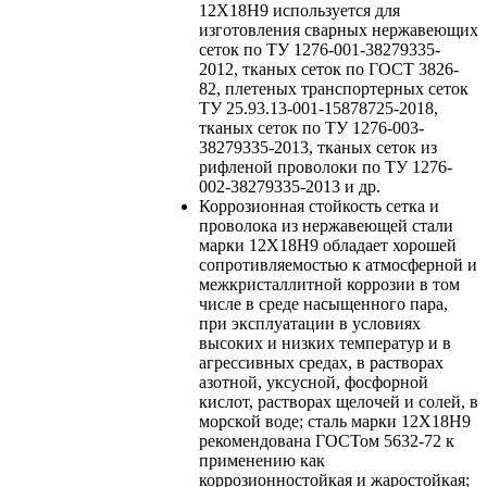
12Х18Н9 используется для
изготовления сварных нержавеющих
сеток по ТУ 1276-001-38279335-
2012, тканых сеток по ГОСТ 3826-
82, плетеных транспортерных сеток
ТУ 25.93.13-001-15878725-2018,
тканых сеток по ТУ 1276-003-
38279335-2013, тканых сеток из
рифленой проволоки по ТУ 1276-
002-38279335-2013 и др.
Коррозионная стойкость
сетка и
проволока из нержавеющей стали
марки 12Х18Н9 обладает хорошей
сопротивляемостью к атмосферной и
межкристаллитной коррозии в том
числе в среде насыщенного пара,
при эксплуатации в условиях
высоких и низких температур и в
агрессивных средах, в растворах
азотной, уксусной, фосфорной
кислот, растворах щелочей и солей, в
морской воде; сталь марки 12Х18Н9
рекомендована ГОСТом 5632-72 к
применению как
коррозионностойкая и жаростойкая;