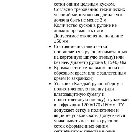
сетки одним цельным куском.
Согласно требованию технических
условий минимальная длина куска
должна быть не менее 2 м.
Количество кусков в рулоне не
должно превышать пяти.
Допустимое отклонение по длине
±50 мм
Состояние поставки
сетка
поставляется в рулонах намотанных
на картонную шпулю (гильзу) или
без неё. Диаметр рулона 0,15±0,03м
Кромка сетки
сетка выполнена с с
обрезным краем или с заплетенным
краем (с закрайкой)
Упаковка
Каждый рулон обернут в
полиэтиленовую пленку (или
влагозащитную бумагу и
полиэтиленовую пленку) и упакован
в гофроящик 1200х170х160мм. ТУ
допускает сетку в полиэтилен и
ящик не упаковывать. Допускается
упаковывать несколько рулонов
сеток оформленных одним
сертификатом качества в один