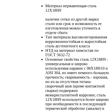
Материал
нержавеющая сталь
12Х18Н9
наличие сетки из другой марки
стали или срок и возможность ее
изготовления можно уточнить в
отделе сбыта
Тип материала
высоколегированная
коррозионностойкая и жаростойкая
сталь аустенитного класса
НТД на материал
химсостав по
ГОСТ 5632-72
Основные свойства
сталь 12Х18Н9 -
универсальная и широко
используемая наравне с 08Х18Н10 и
AISI 304, но имеет немного большую
прочность; свариваемость - хорошая,
но из-за отсутствия титана
сварочный шов (кроме контактной
сварки) подвержен
межкристаллитной коррозии; сталь
12Х18Н9 используется более широко
при необходимости в последующей
термической обработке (закалке) и