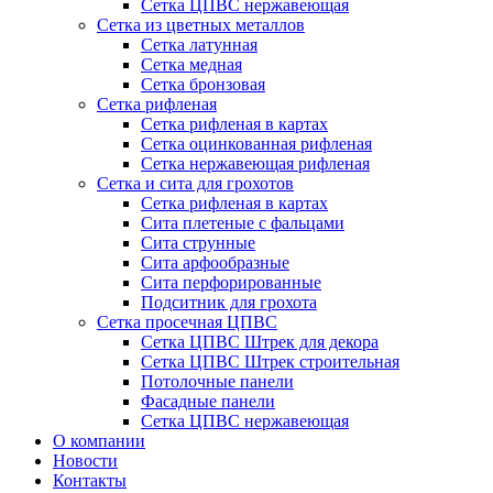
Сетка ЦПВС нержавеющая
Сетка из цветных металлов
Сетка латунная
Сетка медная
Сетка бронзовая
Сетка рифленая
Сетка рифленая в картах
Сетка оцинкованная рифленая
Сетка нержавеющая рифленая
Сетка и сита для грохотов
Сетка рифленая в картах
Сита плетеные с фальцами
Сита струнные
Сита арфообразные
Сита перфорированные
Подситник для грохота
Сетка просечная ЦПВС
Сетка ЦПВС Штрек для декора
Сетка ЦПВС Штрек строительная
Потолочные панели
Фасадные панели
Сетка ЦПВС нержавеющая
О компании
Новости
Контакты