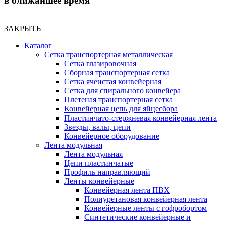
в ближайшее время
ЗАКРЫТЬ
Каталог
Сетка транспортерная металлическая
Сетка глазировочная
Сборная транспортерная сетка
Сетка ячеистая конвейерная
Сетка для спирального конвейера
Плетеная транспортерная сетка
Конвейерная цепь для яйцесбора
Пластинчато-стержневая конвейерная лента
Звезды, валы, цепи
Конвейерное оборудование
Лента модульная
Лента модульная
Цепи пластинчатые
Профиль направляющий
Ленты конвейерные
Конвейерная лента ПВХ
Полиуретановая конвейерная лента
Конвейерные ленты с гофробортом
Синтетические конвейерные и