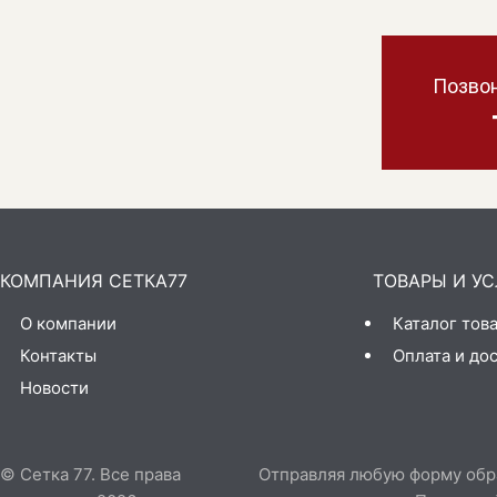
Позвон
КОМПАНИЯ СЕТКА77
ТОВАРЫ И УС
О компании
Каталог тов
Контакты
Оплата и до
Новости
© Сетка 77. Все права
Отправляя любую форму обрат