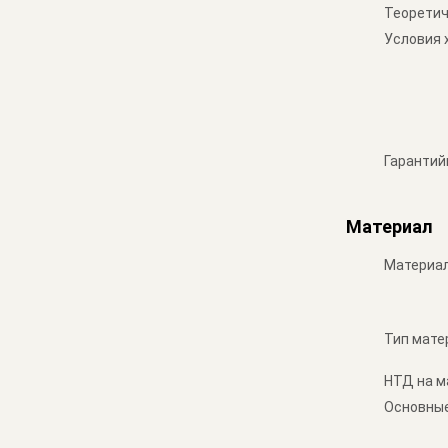
Теоретич
Условия 
Гарантий
Материал
Материа
Тип мате
НТД на м
Основные