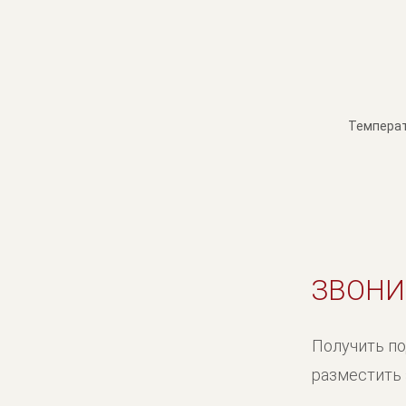
Температ
ЗВОНИ
Получить п
разместить 