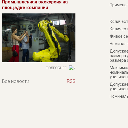
Промышленная экскурсия на
Примене
площадке компании
Количест
Количест
Живое се
Номиналь
Допускае
размера 
размера 
Максимал
ПОДРОБНЕЕ
номиналь
увеличен
Все новости
RSS
Допускае
увеличен
Номиналь