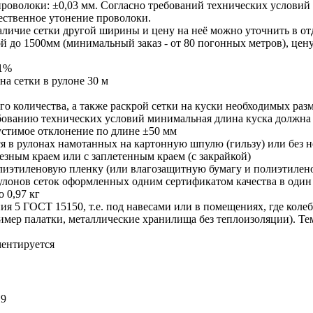
роволоки: ±0,03 мм. Согласно требований технических условий д
ественное утонение проволоки.
аличие сетки другой ширины и цену на неё можно уточнить в от
 до 1500мм (минимальный заказ - от 80 погонных метров), цену 
±1%
на сетки в рулоне 30 м
го количества, а также раскрой сетки на куски необходимых ра
ованию технических условий минимальная длина куска должна б
устимое отклонение по длине ±50 мм
ся в рулонах намотанных на картонную шпулю (гильзу) или без н
резным краем или с заплетенным краем (с закрайкой)
лиэтиленовую пленку (или влагозащитную бумагу и полиэтилено
рулонов сеток оформленных одним сертификатом качества в оди
о
0,97 кг
ия 5 ГОСТ 15150, т.е. под навесами или в помещениях, где кол
имер палатки, металлические хранилища без теплоизоляции). Тем
ментируется
Н9