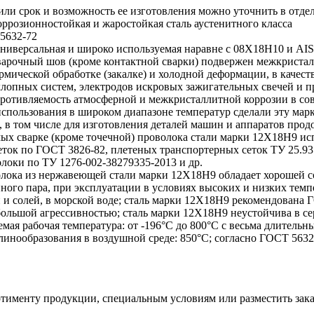
 или срок и возможность ее изготовления можно уточнить в отде
ррозионностойкая и жаростойкая сталь аустенитного класса
5632-72
универсальная и широко используемая наравне с 08Х18Н10 и AISI
 сварочный шов (кроме контактной сварки) подвержен межкриста
мической обработке (закалке) и холодной деформации, в качест
хлопных систем, электродов искровых зажигательных свечей и п
противляемость атмосферной и межкристаллитной коррозии в сов
спользования в широком диапазоне температур сделали эту мар
в том числе для изготовления деталей машин и аппаратов прод
ых сварке (кроме точечной) проволока стали марки 12Х18Н9 ис
еток по ГОСТ 3826-82, плетеных транспортерных сеток ТУ 25.93.
олоки по ТУ 1276-002-38279335-2013 и др.
олока из нержавеющей стали марки 12Х18Н9 обладает хорошей 
ного пара, при эксплуатации в условиях высоких и низких темпе
 и солей, в морской воде; сталь марки 12Х18Н9 рекомендована
 большой агрессивностью; сталь марки 12Х18Н9 неустойчива в с
мая рабочая температура: от -196°C до 800°С с весьма длитель
линообразования в воздушной среде: 850°С; согласно ГОСТ 5632
именту продукции, специальным условиям или разместить зака