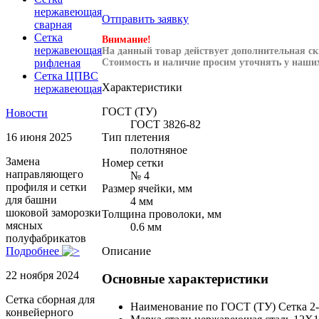
нержавеющая
Отправить заявку
сварная
Сетка
Внимание!
нержавеющая
На данный товар действует дополнительная ск
Стоимость и наличие просим уточнять у наших
рифленая
Сетка ЦПВС
Характеристики
нержавеющая
ГОСТ (ТУ)
Новости
ГОСТ 3826-82
Тип плетения
16 июня 2025
полотняное
Замена
Номер сетки
направляющего
№ 4
профиля и сетки
Размер ячейки, мм
для башни
4 мм
шоковой заморозки
Толщина проволоки, мм
мясных
0.6 мм
полуфабрикатов
Описание
Подробнее
22 ноября 2024
Основные характеристики
Сетка сборная для
Наименование по ГОСТ (ТУ)
Сетка 2
конвейерного