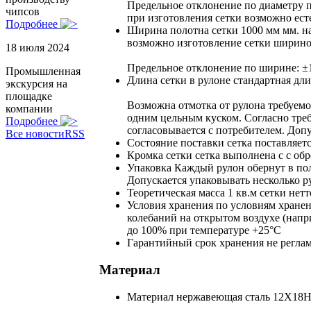
Предельное отклонение по диаметру п
чипсов
при изготовления сетки возможно ест
Подробнее
Ширина полотна сетки
1000 мм мм. н
возможно изготовление сетки шириной
18 июля 2024
Предельное отклонение по ширине: 
Промышленная
Длина сетки в рулоне
стандартная дли
экскурсия на
площадке
Возможна отмотка от рулона требуемо
компании
одним цельным куском. Согласно треб
Подробнее
согласовывается с потребителем. Доп
Все новости
RSS
Состояние поставки
сетка поставляет
Кромка сетки
сетка выполнена с с об
Упаковка
Каждый рулон обернут в по
Допускается упаковывать несколько 
Теоретическая масса 1 кв.м сетки нетт
Условия хранения
по условиям хранен
колебаний на открытом воздухе (напр
до 100% при температуре +25°С
Гарантийный срок хранения
не регла
Материал
Материал
нержавеющая сталь 12Х18