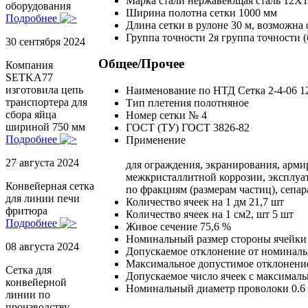
Марка стали
нержавеющая сталь 12Х
оборудования
Ширина полотна сетки
1000 мм
Подробнее
Длина сетки в рулоне
30 м, возможна 
Группа точности
2я группа точности 
30 сентября 2024
Общее/Прочее
Компания
SETKA77
изготовила цепь
Наименование по НТД
Сетка 2-4-06 
транспортера для
Тип плетения
полотняное
сбора яйца
Номер сетки
№ 4
шириной 750 мм
ГОСТ (ТУ)
ГОСТ 3826-82
Подробнее
Применение
27 августа 2024
для ограждения, экранирования, арм
межкристаллитной коррозии, эксплуат
Конвейерная сетка
по фракциям (размерам частиц), сепа
для линии печи
Количество ячеек на 1 дм
21,7 шт
фритюра
Количество ячеек на 1 см2, шт
5 шт
Подробнее
Живое сечение
75,6 %
Номинальный размер стороны ячейки 
08 августа 2024
Допускаемое отклонение от номинальн
Максимальное допустимое отклонение
Сетка для
Допускаемое число ячеек с максималь
конвейерной
Номинальный диаметр проволоки
0.6
линии по
производству