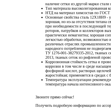
наличие сетки из другой марки стали
Тип материала
высоколегированная ко
НТД на материал
химсостав по
ГОСТ 
Основные свойства
сталь 12Х18Н9 - 
хорошая, но из-за отсутствия титана
при необходимости в последующей тер
роторов, патрубков и коллекторов вы
практически немагнитна; хорошая со
легкостью обработки, возможностью и
различных отраслях промышленности, 
народного потребления не подвергаем
ТУ 1276-001-38279335-2012, тканых с
2013, тканых сеток из рифленой пров
Коррозионная стойкость
сетка и пров
коррозии в том числе в среде насыщен
фосфорной кислот, растворах щелочей
жаростойкая; применяется в средах с
Температура эксплуатации
рекомендуе
температура начала интенсивного ока
Звоните прямо сейчас!
Получить подробную информацию по ассорт