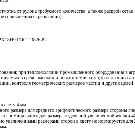
18Н9
отмотка от рулона требуемого количества, а также раскрой сетки
(без повышенных требований)
12Х18Н9 ГОСТ 3826-82
ирования; при теплоизоляции промышленного оборудования в аг
ируемых в среде высоких и низких температур; фильтрации газо
рации, контроля геометрических размеров частиц и других целей
в свету
4 мм
ого размера для среднего арифметического размера стороны яче
 от номинального для размера отдельной увеличенной ячейки
4
но увеличенными размерами сторон в свету
не нормируется для 
 мм.