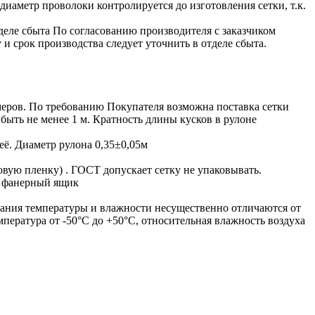
иаметр проволоки контролируется до изготовления сетки, т.к.
деле сбыта По согласованию производителя с заказчиком
и срок производства следует уточнить в отделе сбыта.
змеров. По требованию Покупателя возможна поставка сетки
ыть не менее 1 м. Кратность длины кусков в рулоне
её. Диаметр рулона 0,35±0,05м
вую пленку) . ГОСТ допускает сетку не упаковывать.
н фанерный ящик
ебания температуры и влажности несущественно отличаются от
пература от -50°С до +50°С, относительная влажность воздуха