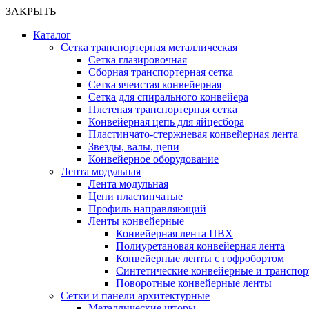
ЗАКРЫТЬ
Каталог
Сетка транспортерная металлическая
Сетка глазировочная
Сборная транспортерная сетка
Сетка ячеистая конвейерная
Сетка для спирального конвейера
Плетеная транспортерная сетка
Конвейерная цепь для яйцесбора
Пластинчато-стержневая конвейерная лента
Звезды, валы, цепи
Конвейерное оборудование
Лента модульная
Лента модульная
Цепи пластинчатые
Профиль направляющий
Ленты конвейерные
Конвейерная лента ПВХ
Полиуретановая конвейерная лента
Конвейерные ленты с гофробортом
Синтетические конвейерные и транспо
Поворотные конвейерные ленты
Cетки и панели архитектурные
Металлические шторы