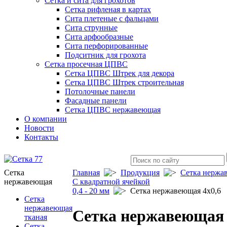
Сетка и сита для грохотов
Сетка рифленая в картах
Сита плетеные с фальцами
Сита струнные
Сита арфообразные
Сита перфорированные
Подситник для грохота
Сетка просечная ЦПВС
Сетка ЦПВС Штрек для декора
Сетка ЦПВС Штрек строительная
Потолочные панели
Фасадные панели
Сетка ЦПВС нержавеющая
О компании
Новости
Контакты
Сетка
Главная
Продукция
Сетка нержа
нержавеющая
C квадратной ячейкой
0,4 - 20 мм
Сетка нержавеющая 4x0,6
Сетка
нержавеющая
Сетка нержавеющая 
тканая
Сетка