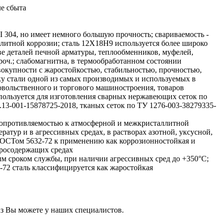
ле сбыта
 304, но имеет немного большую прочность; свариваемость -
ллитной коррозии; сталь 12Х18Н9 используется более широко
ве деталей печной арматуры, теплообменников, муфелей,
роч.; слабомагнитна, в термообработанном состоянии
окупности с жаростойкостью, стабильностью, прочностью,
ку стали одной из самых производимых и используемых в
овольственного и торгового машиностроения, товаров
пользуется для изготовления сварных нержавеющих сеток по
13-001-15878725-2018, тканых сеток по ТУ 1276-003-38279335-
сопротивляемостью к атмосферной и межкристаллитной
ратур и в агрессивных средах, в растворах азотной, уксусной,
 ГОСТом 5632-72 к применению как коррозионностойкая и
еросодержащих средах
ным сроком службы, при наличии агрессивных сред до +350°С;
-72 сталь классифицируется как жаростойкая
з Вы можете у наших специалистов.