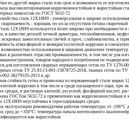
тки из другой марки стали или срок и возможность ее изготовле
иала
высоколегированная коррозионностойкая и жаростойкая ста
териал
химсостав по
ГОСТ 5632-72
свойства
сталь 12Х18Н9 - универсальная и широко используема
 свариваемость - хорошая, но из-за отсутствия титана сварочн
сталь 12Х18Н9 используется более широко при необходимости в
, в качестве деталей печной арматуры, теплообменников, муфел
 искровых зажигательных свечей и проч.; слабомагнитна, в те
яемость атмосферной и межкристаллитной коррозии в совокупнос
, возможностью использования в широком диапазоне температур 
мых в различных отраслях промышленности, в том числе для изг
 машиностроения, товаров народного потребления не подвергаем
тся для изготовления сварных нержавеющих сеток по ТУ 1276-00
рных сеток ТУ 25.93.13-001-15878725-2018, тканых сеток по ТУ
-002-38279335-2013 и др.
ная стойкость
сетка и проволока из нержавеющей стали марки 
литной коррозии в том числе в среде насыщенного пара, при эк
х средах, в растворах азотной, уксусной, фосфорной кислот, ра
вана ГОСТом 5632-72 к применению как коррозионностойкая и жа
ки 12Х18Н9 неустойчива в серосодержащих средах
ра эксплуатации
рекомендуемая рабочая температура: от -196°C
х сред до +350°С; температура начала интенсивного окалинообр
сифицируется как жаростойкая