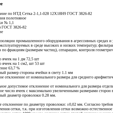
е
ание по НТД
Сетка 2-1,1-028 12Х18Н9 ГОСТ 3826-82
ния
полотняное
ки
№ 1,1
)
ГОСТ 3826-82
ие
изоляции промышленного оборудования в агрессивных средах и
эксплуатируемых в среде высоких и низких температур; фильтрац
 по фракциям (размерам частиц), сепарации, контроля геометри
 ячеек на 1 дм
72,5 шт
 ячеек на 1 см2, шт
53 шт
ение
63,7 %
ый размер стороны ячейки в свету
1.1 мм
е отклонение от номинального размера для среднего арифметич
ное допустимое отклонение от номинального для размера отдел
ое число ячеек с максимально увеличенными размерами сторон в
ый диаметр проволоки
0.28 мм.
е отклонение по диаметру проволоки: ±0,02 мм. Согласно требо
ления сетки, т.к. при изготовления сетки возможно естественно