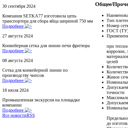
Общее/Проче
30 сентября 2024
Наименов
Компания SETKA77 изготовила цепь
Тип плете
транспортера для сбора яйца шириной 750 мм
Номер сет
Подробнее
ГОСТ (ТУ
Применен
27 августа 2024
Конвейерная сетка для линии печи фритюра
при тепло
Подробнее
коррозии, 
материалов
08 августа 2024
целей
Количество
Сетка для конвейерной линии по
Количество
производству чипсов
Живое сеч
Подробнее
Номинальн
Допускаемо
18 июля 2024
точности
Максималь
Промышленная экскурсия на площадке
Допускаем
компании
Номинальн
Подробнее
Все новости
RSS
Предельно
до изготов