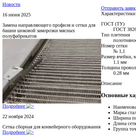
Новости
Отправить заявк
Характеристики
16 июня 2025
ГОСТ (ТУ)
Замена направляющего профиля и сетки для
ГОСТ 3826
башни шоковой заморозки мясных
Тип плетения
полуфабрикатов
полотняно
Номер сетки
№ 1,1
Размер ячейки, 
1.1 мм
Толщина провол
0.28 мм
Описание
Основные ха
Подробнее
Наименова
Марка ста
22 ноября 2024
Ширина по
Длина сетк
Сетка сборная для конвейерного оборудования
Группа то
Подробнее