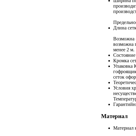
Ширина по
производит
производст
Предельно
Длина сетк
Возможна о
возможна 
менее 2 м.
Состояние
Кромка се
Упаковка
гофроящик
сеток офо
Теоретичес
Условия х
несуществе
Температур
Гарантийн
Материал
Материал