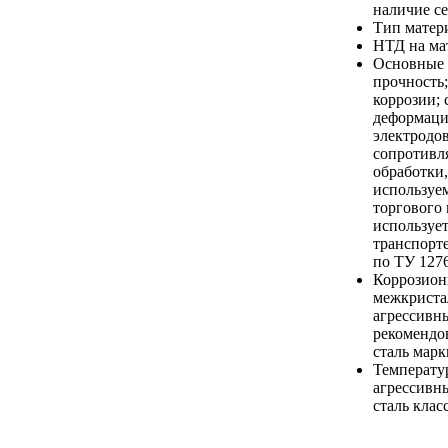
наличие се
Тип матер
НТД на ма
Основные 
прочность;
коррозии; 
деформации
электродов
сопротивл
обработки
используе
торгового
используе
транспорте
по ТУ 1276
Коррозион
межкристал
агрессивны
рекомендо
сталь мар
Температу
агрессивны
сталь клас