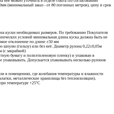
на неё можно уточнить в отделе сбыта По согласованию
мм (минимальный заказ - от 80 погонных метров), цену и срок
и на куски необходимых размеров. По требованию Покупателя
хнических условий минимальная длина куска должна быть не
имое отклонение по длине ±50 мм
ю шпулю (гильзу) или без неё. Диаметр рулона 0,22±0,05м
 (с закрайкой)
тную бумагу и полиэтиленовую пленку) и упакован в
 упаковывать. Допускается упаковывать несколько рулонов
или в помещениях, где колебания температуры и влажности
алатки, металлические хранилища без теплоизоляции).
 при температуре +25°С