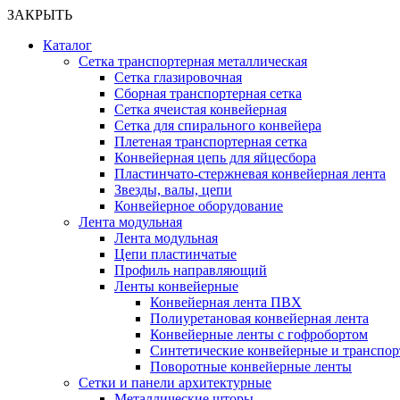
ЗАКРЫТЬ
Каталог
Сетка транспортерная металлическая
Сетка глазировочная
Сборная транспортерная сетка
Сетка ячеистая конвейерная
Сетка для спирального конвейера
Плетеная транспортерная сетка
Конвейерная цепь для яйцесбора
Пластинчато-стержневая конвейерная лента
Звезды, валы, цепи
Конвейерное оборудование
Лента модульная
Лента модульная
Цепи пластинчатые
Профиль направляющий
Ленты конвейерные
Конвейерная лента ПВХ
Полиуретановая конвейерная лента
Конвейерные ленты с гофробортом
Синтетические конвейерные и транспо
Поворотные конвейерные ленты
Cетки и панели архитектурные
Металлические шторы