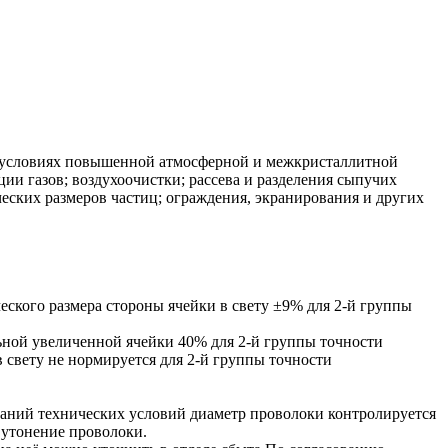
 условиях повышенной атмосферной и межкристаллитной
ии газов; воздухоочистки; рассева и разделения сыпучих
ческих размеров частиц; ограждения, экранирования и других
еского размера стороны ячейки в свету
±9% для 2-й группы
ьной увеличенной ячейки
40% для 2-й группы точности
 свету
не нормируется для 2-й группы точности
ваний технических условий диаметр проволоки контролируется
е утонение проволоки.