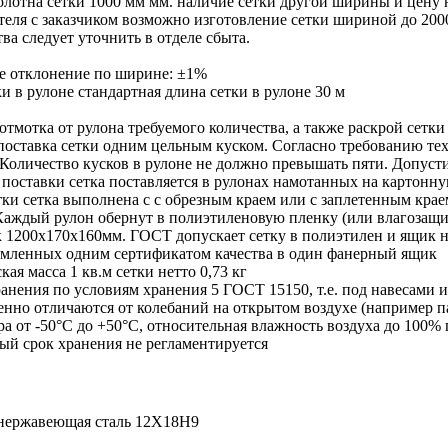
лотна сетки
1000 мм мм. наличие сетки другой ширины и цену 
еля с заказчиком возможно изготовление сетки шириной до 2000
ва следует уточнить в отделе сбыта.
е отклонение по ширине: ±1%
и в рулоне
стандартная длина сетки в рулоне 30 м
тмотка от рулона требуемого количества, а также раскрой сетк
поставка сетки одним цельным куском. Согласно требованию те
 Количество кусков в рулоне не должно превышать пяти. Допуст
 поставки
сетка поставляется в рулонах намотанных на картонну
тки
сетка выполнена с с обрезным краем или с заплетенным краем
Каждый рулон обернут в полиэтиленовую пленку (или влагозащи
 1200х170х160мм. ГОСТ допускает сетку в полиэтилен и ящик не
рмленных одним сертификатом качества в один фанерный ящик
кая масса 1 кв.м сетки нетто
0,73 кг
ранения
по условиям хранения 5 ГОСТ 15150, т.е. под навесами 
нно отличаются от колебаний на открытом воздухе (например п
а от -50°С до +50°С, относительная влажность воздуха до 100%
ый срок хранения
не регламентируется
нержавеющая сталь 12Х18Н9