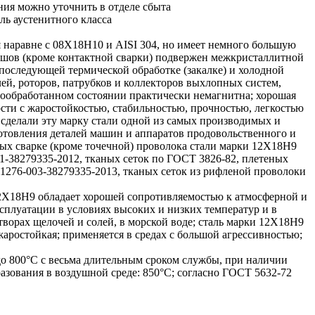
ния можно уточнить в отделе сбыта
ль аустенитного класса
я наравне с 08Х18Н10 и AISI 304, но имеет немного большую
ый шов (кроме контактной сварки) подвержен межкристаллитной
 последующей термической обработке (закалке) и холодной
ей, роторов, патрубков и коллекторов выхлопных систем,
рмообработанном состоянии практически немагнитна; хорошая
ти с жаростойкостью, стабильностью, прочностью, легкостью
сделали эту марку стали одной из самых производимых и
отовления деталей машин и аппаратов продовольственного и
ых сварке (кроме точечной) проволока стали марки 12Х18Н9
1-38279335-2012, тканых сеток по ГОСТ 3826-82, плетеных
 1276-003-38279335-2013, тканых сеток из рифленой проволоки
12Х18Н9 обладает хорошей сопротивляемостью к атмосферной и
сплуатации в условиях высоких и низких температур и в
створах щелочей и солей, в морской воде; сталь марки 12Х18Н9
ростойкая; применяется в средах с большой агрессивностью;
 до 800°С с весьма длительным сроком службы, при наличии
азования в воздушной среде: 850°С; согласно ГОСТ 5632-72