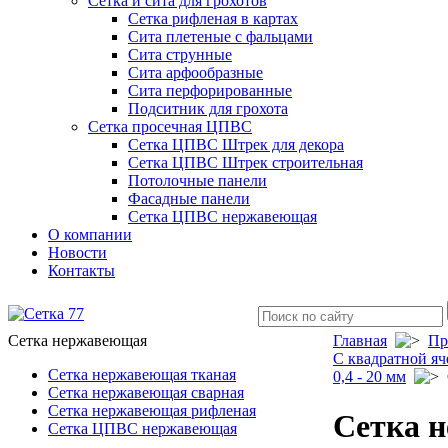
Сетка и сита для грохотов
Сетка рифленая в картах
Сита плетеные с фальцами
Сита струнные
Сита арфообразные
Сита перфорированные
Подситник для грохота
Сетка просечная ЦПВС
Сетка ЦПВС Штрек для декора
Сетка ЦПВС Штрек строительная
Потолочные панели
Фасадные панели
Сетка ЦПВС нержавеющая
О компании
Новости
Контакты
Сетка нержавеющая
Главная
Пр
C квадратной яч
Сетка нержавеющая тканая
0,4 - 20 мм
С
Сетка нержавеющая сварная
Сетка нержавеющая рифленая
Сетка н
Сетка ЦПВС нержавеющая