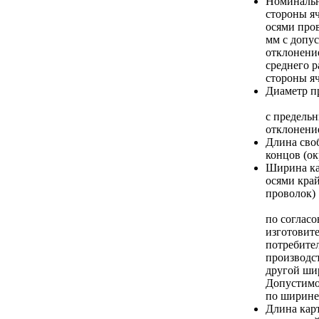
Номинальн
стороны я
осями про
мм с допу
отклонени
среднего р
стороны я
Диаметр п
с предель
отклонени
Длина сво
концов (ок
Ширина ка
осями кра
проволок)
по соглас
изготовите
потребите
производс
другой ши
Допустимо
по ширин
Длина кар