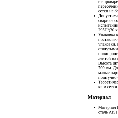
не провар
пересечени
сетки не б
Допустима
сварные с
испытании
295Н/(30 к
Упаковка
поставляют
упаковки,
стянутыми
полипроп
лентой на 
Высота шт
700 мм. До
малые пар
поштучно 
Теоретичес
кв.м сетки
Материал
Материал
сталь AISI