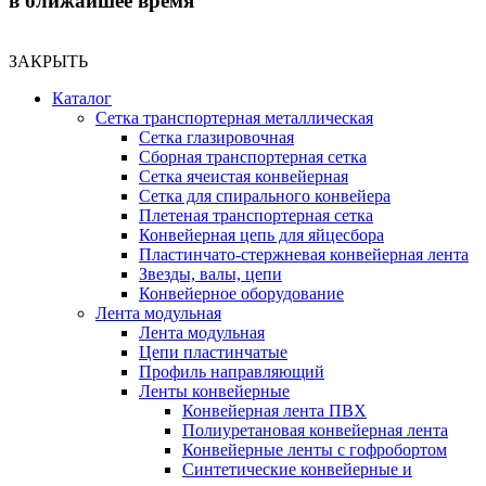
в ближайшее время
ЗАКРЫТЬ
Каталог
Сетка транспортерная металлическая
Сетка глазировочная
Сборная транспортерная сетка
Сетка ячеистая конвейерная
Сетка для спирального конвейера
Плетеная транспортерная сетка
Конвейерная цепь для яйцесбора
Пластинчато-стержневая конвейерная лента
Звезды, валы, цепи
Конвейерное оборудование
Лента модульная
Лента модульная
Цепи пластинчатые
Профиль направляющий
Ленты конвейерные
Конвейерная лента ПВХ
Полиуретановая конвейерная лента
Конвейерные ленты с гофробортом
Синтетические конвейерные и