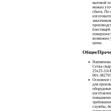
матовой п
можно уто
сбыта. По
изготовите
заказчико
производст
блестящей
поверхност
возможно 
цены.
Общее/Проче
Наименова
Сетка свар
25х25-3,0-
001-38279
Основное 
для произв
оборудова
изготовлен
повышенн
требовани
службы, бе
коррозион