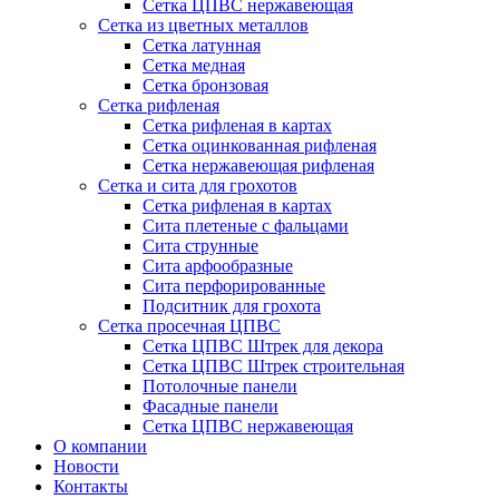
Сетка ЦПВС нержавеющая
Сетка из цветных металлов
Сетка латунная
Сетка медная
Сетка бронзовая
Сетка рифленая
Сетка рифленая в картах
Сетка оцинкованная рифленая
Сетка нержавеющая рифленая
Сетка и сита для грохотов
Сетка рифленая в картах
Сита плетеные с фальцами
Сита струнные
Сита арфообразные
Сита перфорированные
Подситник для грохота
Сетка просечная ЦПВС
Сетка ЦПВС Штрек для декора
Сетка ЦПВС Штрек строительная
Потолочные панели
Фасадные панели
Сетка ЦПВС нержавеющая
О компании
Новости
Контакты