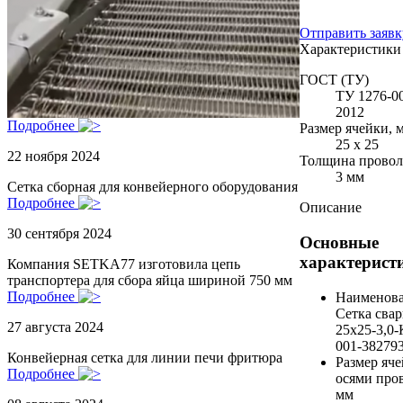
Отправить заявк
Характеристики
ГОСТ (ТУ)
ТУ 1276-0
2012
Подробнее
Размер ячейки, 
25 х 25
22 ноября 2024
Толщина провол
3 мм
Сетка сборная для конвейерного оборудования
Подробнее
Описание
30 сентября 2024
Основные
характерист
Компания SETKA77 изготовила цепь
транспортера для сбора яйца шириной 750 мм
Подробнее
Наименова
Сетка свар
27 августа 2024
25х25-3,0-
001-38279
Конвейерная сетка для линии печи фритюра
Размер яч
Подробнее
осями про
мм