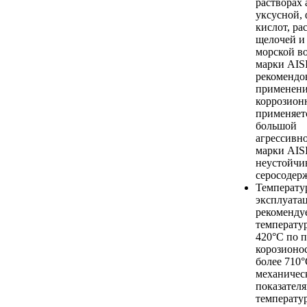
растворах 
уксусной,
кислот, ра
щелочей и 
морской во
марки AISI
рекомендо
применени
коррозион
применяетс
большой
агрессивно
марки AISI
неустойчи
серосодер
Температу
эксплуата
рекоменду
температур
420°С по п
корозионос
более 710°
механичес
показателя
температу