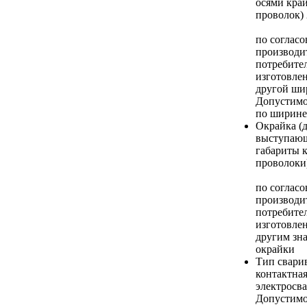
осями кра
проволок)
по соглас
производи
потребите
изготовле
другой ши
Допустимо
по ширин
Окрайка (
выступающ
габариты 
проволоки
по соглас
производи
потребите
изготовлен
другим зн
окрайки
Тип свари
контактна
электросва
Допустимо