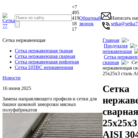
+7
495
419
Обратный
Написать на
18
звонок
setka@setka7
17
Сетка нержавеющая
Главная
Продукция
Сетка нержавеющая тканая
нержавеющая
Сетка нержавеющая сварная
Сетка нержаве
Сетка нержавеющая рифленая
сварная
Сет
Сетка ЦПВС нержавеющая
нержавеющая св
25х25х3 сталь A
Новости
Сетка
16 июня 2025
нержав
Замена направляющего профиля и сетки для
башни шоковой заморозки мясных
сварна
полуфабрикатов
25х25х3
AISI 30