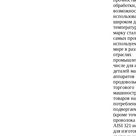
обработки,
возможно
использов
широком д
температур
марку стал
самых про
используе
мире в ра
отраслях
промышлен
числе для 
деталей м
аппаратов
продоволь
торгового
машиностр
товаров н
потреблен
подвергае
(кроме точ
проволока
AISI 321 и
для изгото