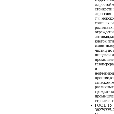
жаростойк
стойкости 
агрессивны
т.ч. морско
солевых ра
расплавах 
ограждения
антиванда
клеток пти
животных;
частиц по 
пищевой и
промышлен
газоперер
и
нефтепере
производст
сельском х
различных
гражданск
промышле
строительс
ГОСТ, ТУ
38279335-