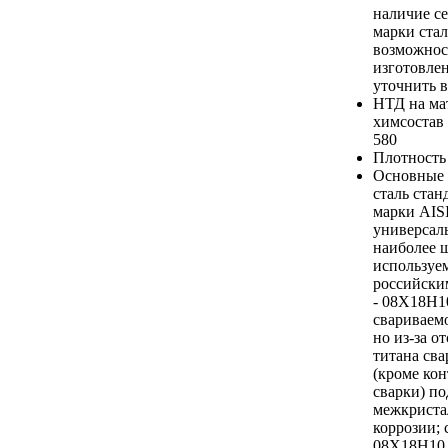
наличие се
марки стал
возможнос
изготовле
уточнить в
НТД на ма
химсостав
580
Плотность
Основные 
сталь ста
марки AISI
универсал
наиболее 
используем
российски
- 08Х18Н1
свариваемо
но из-за о
титана св
(кроме ко
сварки) п
межкриста
коррозии; 
08Х18Н10 