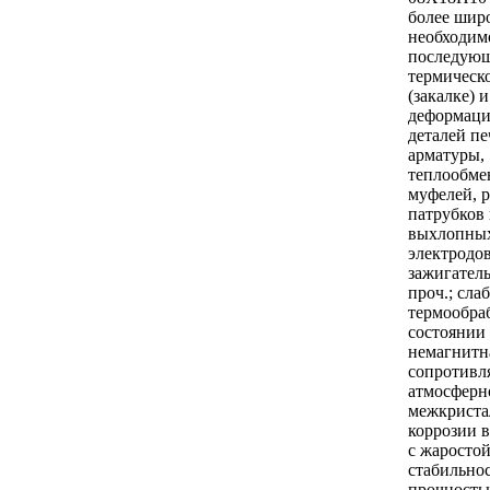
более шир
необходим
последую
термическ
(закалке) 
деформации
деталей п
арматуры,
теплообме
муфелей, р
патрубков 
выхлопных
электродо
зажигател
проч.; сла
термообра
состоянии
немагнитн
сопротивл
атмосферн
межкриста
коррозии 
с жаросто
стабильно
прочность