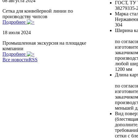
08 августа 2024
ГОСТ, ТУ
38279335-
Сетка для конвейерной линии по
Марка ста
производству чипсов
Нержавеющ
Подробнее
304
Ширина к
18 июля 2024
по соглас
Промышленная экскурсия на площадке
изготовите
компании
заказчико
Подробнее
производст
Все новости
RSS
любой шир
1200 мм
Длина кар
по соглас
изготовите
заказчико
производст
меньшей д
Вид повер
(блестящая
дополните
требовани
сетки с бл