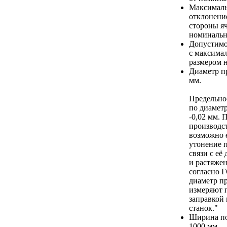
Максимал
отклонени
стороны я
номинальн
Допустимо
с максима
размером
Диаметр п
мм.
Предельно
по диамет
-0,02 мм. 
производст
возможно 
утонение 
связи с её
и растяжен
согласно 
диаметр п
измеряют 
заправкой 
станок."
Ширина по
1000 мм.