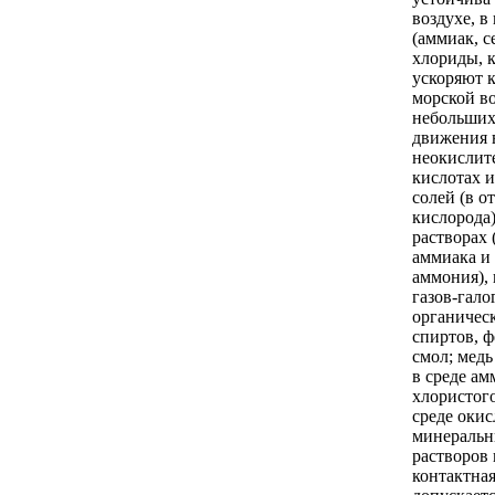
воздухе, в
(аммиак, с
хлориды, 
ускоряют к
морской в
небольших
движения 
неокислит
кислотах и
солей (в о
кислорода
растворах 
аммиака и
аммония), 
газов-гало
органическ
спиртов, 
смол; медь
в среде ам
хлористог
среде оки
минеральн
растворов 
контактная