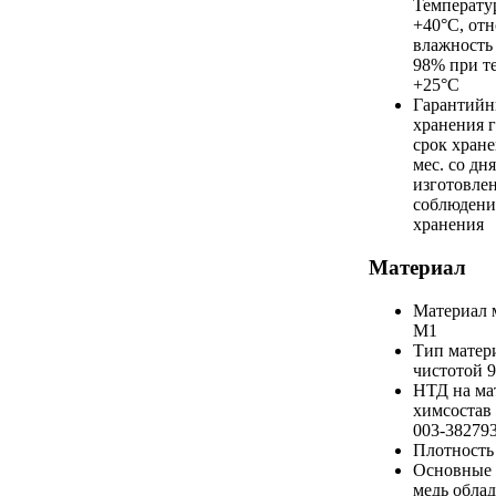
Температур
+40°С, отн
влажность 
98% при т
+25°С
Гарантийн
хранения
срок хране
мес. со дня
изготовле
соблюдени
хранения
Материал
Материал
М1
Тип матер
чистотой 
НТД на ма
химсостав
003-38279
Плотность
Основные 
медь облад