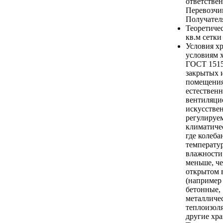
ответстве
Перевозчи
Получател
Теоретичес
кв.м сетки
Условия х
условиям 
ГОСТ 15150
закрытых 
помещения
естествен
вентиляци
искусстве
регулируе
климатиче
где колеба
температу
влажности
меньше, че
открытом 
(например
бетонные,
металличе
теплоизол
другие хр