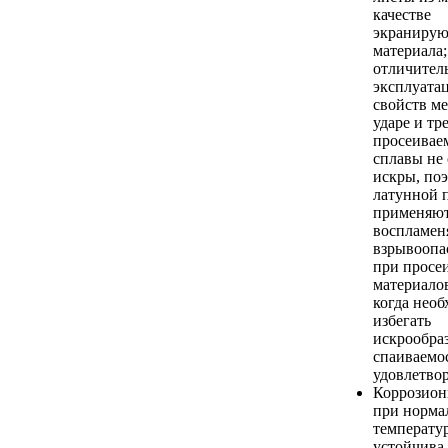
качестве
экраниру
материала;
отличител
эксплуата
свойств ме
ударе и тр
просеивае
сплавы не
искры, поэ
латунной 
применяют
воспламен
взрывоопа
при просе
материалов
когда нео
избегать
искрообра
спаиваемос
удовлетво
Коррозион
при норма
температу
устойчива 