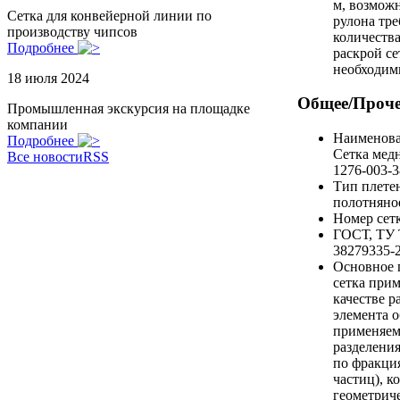
м, возможн
Сетка для конвейерной линии по
рулона тр
производству чипсов
количества
Подробнее
раскрой се
необходим
18 июля 2024
Общее/Проче
Промышленная экскурсия на площадке
компании
Наименов
Подробнее
Сетка медн
Все новости
RSS
1276-003-
Тип плете
полотняно
Номер сет
ГОСТ, ТУ
38279335-
Основное 
сетка прим
качестве р
элемента 
применяем
разделени
по фракци
частиц), к
геометрич