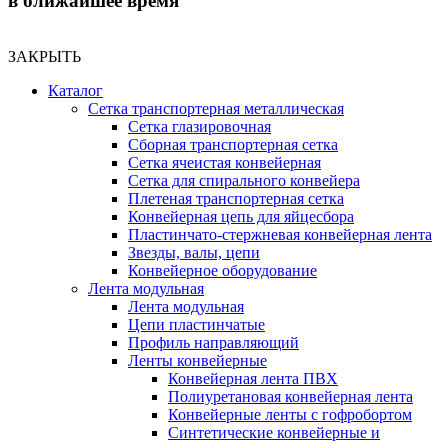
в ближайшее время
ЗАКРЫТЬ
Каталог
Сетка транспортерная металлическая
Сетка глазировочная
Сборная транспортерная сетка
Сетка ячеистая конвейерная
Сетка для спирального конвейера
Плетеная транспортерная сетка
Конвейерная цепь для яйцесбора
Пластинчато-стержневая конвейерная лента
Звезды, валы, цепи
Конвейерное оборудование
Лента модульная
Лента модульная
Цепи пластинчатые
Профиль направляющий
Ленты конвейерные
Конвейерная лента ПВХ
Полиуретановая конвейерная лента
Конвейерные ленты с гофробортом
Синтетические конвейерные и