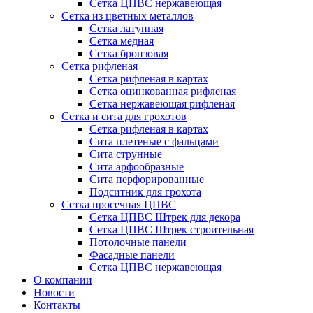
Сетка ЦПВС нержавеющая
Сетка из цветных металлов
Сетка латунная
Сетка медная
Сетка бронзовая
Сетка рифленая
Сетка рифленая в картах
Сетка оцинкованная рифленая
Сетка нержавеющая рифленая
Сетка и сита для грохотов
Сетка рифленая в картах
Сита плетеные с фальцами
Сита струнные
Сита арфообразные
Сита перфорированные
Подситник для грохота
Сетка просечная ЦПВС
Сетка ЦПВС Штрек для декора
Сетка ЦПВС Штрек строительная
Потолочные панели
Фасадные панели
Сетка ЦПВС нержавеющая
О компании
Новости
Контакты