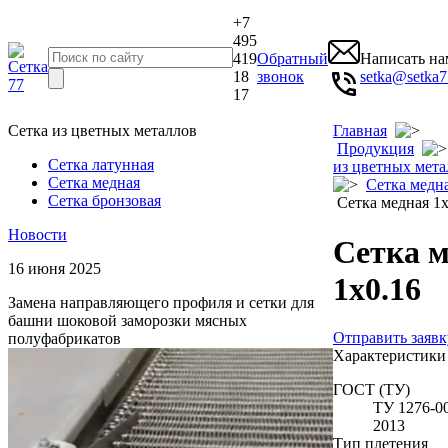
+7
495
419
Обратный
Написать на
18
звонок
setka@setka7
17
Сетка из цветных металлов
Главная
Продукция
Сетка латунная
из цветных мета
Сетка медная
Сетка медн
Сетка бронзовая
Сетка медная 1х
Новости
Сетка 
16 июня 2025
1х0.16
Замена направляющего профиля и сетки для
башни шоковой заморозки мясных
Отправить заявк
полуфабрикатов
Характеристики
ГОСТ (ТУ)
ТУ 1276-0
2013
Тип плетения