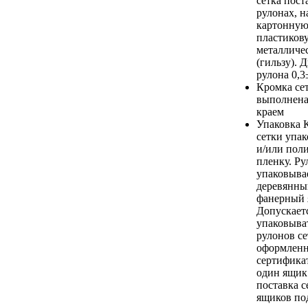
сетка пост
рулонах, 
картонную
пластиков
металличе
(гильзу). 
рулона 0,3
Кромка се
выполнена
краем
Упаковка
сетки упак
и/или пол
пленку. Ру
упаковыва
деревянны
фанерный 
Допускает
упаковыва
рулонов се
оформлен
сертификат
один ящик
поставка с
ящиков по