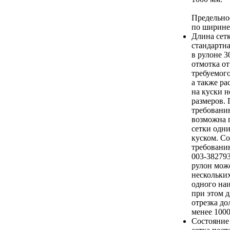
Предельно
по ширине
Длина сетк
стандартна
в рулоне 3
отмотка от
требуемого
а также ра
на куски 
размеров. 
требовани
возможна 
сетки одн
куском. Со
требован
003-38279
рулон може
нескольких
одного на
при этом 
отрезка до
менее 1000
Состояние