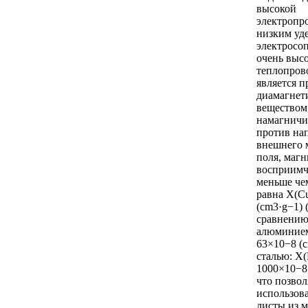
высокой
электропр
низким уд
электросо
очень выс
теплопров
является 
диамагнет
веществом
намагнич
против на
внешнего 
поля, магн
восприимч
меньше че
равна X(Cu
(cm3·g−1) 
сравнению
алюминием
63×10−8 (c
сталью: X(
1000×10−8 
что позвол
использова
листы из м