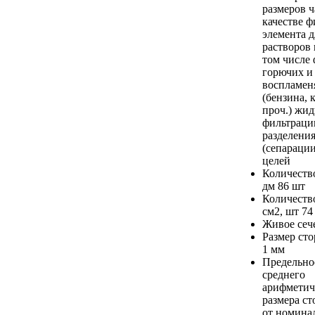
размеров ч
качестве 
элемента д
растворов 
том числе
горючих и
воспламе
(бензина, 
проч.) жид
фильтрации
разделени
(сепарации
целей
Количество
дм
86 шт
Количество
см2, шт
74
Живое сеч
Размер ст
1 мм
Предельно
среднего
арифметич
размера с
от номина