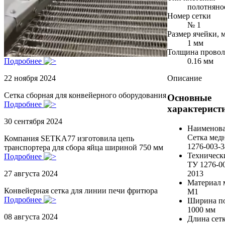
полотняно
Номер сетки
№ 1
Размер ячейки, 
1 мм
Толщина провол
0.16 мм
Подробнее
Описание
22 ноября 2024
Сетка сборная для конвейерного оборудования
Основные
Подробнее
характерист
30 сентября 2024
Наименова
Сетка медн
Компания SETKA77 изготовила цепь
1276-003-
транспортера для сбора яйца шириной 750 мм
Техническ
Подробнее
ТУ 1276-0
2013
27 августа 2024
Материал
Конвейерная сетка для линии печи фритюра
М1
Подробнее
Ширина по
1000 мм
08 августа 2024
Длина сетк