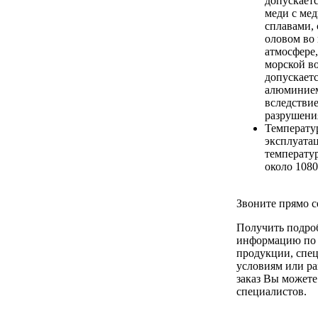
допускаетс
меди с ме
сплавами,
оловом во
атмосфере,
морской во
допускаетс
алюминием
вследствие
разрушени
Температу
эксплуата
температу
около 1080
Звоните прямо с
Получить подр
информацию по 
продукции, спе
условиям или ра
заказ Вы можете
специалистов.