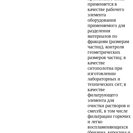
применяется в
качестве рабочего
элемента
оборудования
применяемого для
разделения
материалов по
фракциям (размерам
частиц), контроля
геометрических
размеров частиц; в
качестве
ситополотна при
изготовлении
лабораторных и
технических сит; в
качестве
фильтрующего
элемента для
очистки растворов и
смесей, в том числе
фильтрации горючих
и легко
воспламеняющихся
(бензина, керосина и