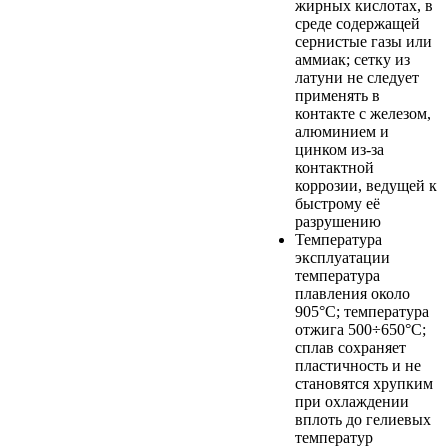
жирных кислотах, в
среде содержащей
сернистые газы или
аммиак; сетку из
латуни не следует
применять в
контакте с железом,
алюминием и
цинком из-за
контактной
коррозии, ведущей к
быстрому её
разрушению
Температура
эксплуатации
температура
плавления около
905°C; температура
отжига 500÷650°C;
сплав сохраняет
пластичность и не
становятся хрупким
при охлаждении
вплоть до гелиевых
температур