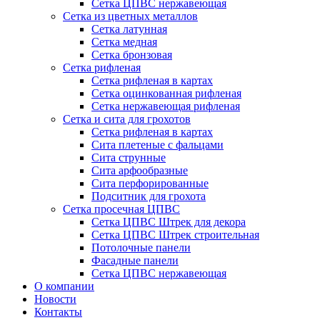
Сетка ЦПВС нержавеющая
Сетка из цветных металлов
Сетка латунная
Сетка медная
Сетка бронзовая
Сетка рифленая
Сетка рифленая в картах
Сетка оцинкованная рифленая
Сетка нержавеющая рифленая
Сетка и сита для грохотов
Сетка рифленая в картах
Сита плетеные с фальцами
Сита струнные
Сита арфообразные
Сита перфорированные
Подситник для грохота
Сетка просечная ЦПВС
Сетка ЦПВС Штрек для декора
Сетка ЦПВС Штрек строительная
Потолочные панели
Фасадные панели
Сетка ЦПВС нержавеющая
О компании
Новости
Контакты