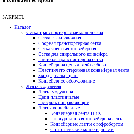
в ближайшее время
ЗАКРЫТЬ
Каталог
Сетка транспортерная металлическая
Сетка глазировочная
Сборная транспортерная сетка
Сетка ячеистая конвейерная
Сетка для спирального конвейера
Плетеная транспортерная сетка
Конвейерная цепь для яйцесбора
Пластинчато-стержневая конвейерная лента
Звезды, валы, цепи
Конвейерное оборудование
Лента модульная
Лента модульная
Цепи пластинчатые
Профиль направляющий
Ленты конвейерные
Конвейерная лента ПВХ
Полиуретановая конвейерная лента
Конвейерные ленты с гофробортом
Синтетические конвейерные и