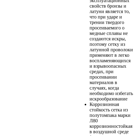
эксплуатационных
свойств бронзы и
латуни является то,
что при ударе и
трении твердого
просеиваемого о
медные сплавы не
создаются искры,
поэтому сетку из
латунной проволоки
применяют в легко
воспламеняющихся
и взрывоопасных
средах, при
просеивании
материалов в
случаях, когда
необходимо избегать
искрообразование
Коррозионная
стойкость
сетка из
полутомпака марки
Л80
коррозионностойкая
в воздушной среде