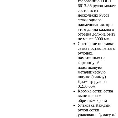
требованию
ГОСТ
6613-86
рулон может
состоять из
нескольких кусов
сетки одного
наименования, при
этом длина каждого
отрезка должна быть
не менее 3000 мм.
Состояние поставки
сетка поставляется в
рулонах,
намотанных на
картонную/
пластиковую/
металлическую
шпулю (гильзу).
Диаметр рулона
0,2±0,05м.
Кромка сетки
сетка
выполнена с
обрезным краем
Упаковка
Каждый
рулон сетки
упакован в бумагу и/