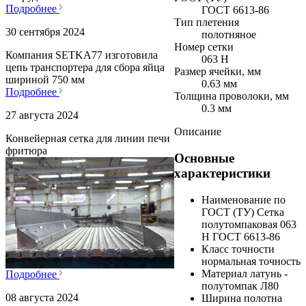
Подробнее
ГОСТ 6613-86
Тип плетения
30 сентября 2024
полотняное
Номер сетки
Компания SETKA77 изготовила
063 Н
цепь транспортера для сбора яйца
Размер ячейки, мм
шириной 750 мм
0.63 мм
Подробнее
Толщина проволоки, мм
0.3 мм
27 августа 2024
Описание
Конвейерная сетка для линии печи
фритюра
Основные
характеристики
Наименование по
ГОСТ (ТУ)
Сетка
полутомпаковая 063
Н ГОСТ 6613-86
Класс точности
нормальная точность
Материал
латунь -
Подробнее
полутомпак Л80
08 августа 2024
Ширина полотна