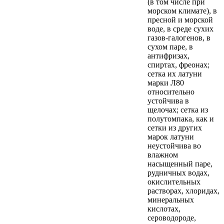
(в том числе при
морском климате), в
пресной и морской
воде, в среде сухих
газов-галогенов, в
сухом паре, в
антифризах,
спиртах, фреонах;
сетка их латуни
марки Л80
относительно
устойчива в
щелочах; сетка из
полутомпака, как и
сетки из других
марок латуни
неустойчива во
влажном
насыщенный паре,
рудничных водах,
окислительных
растворах, хлоридах,
минеральных
кислотах,
сероводороде,