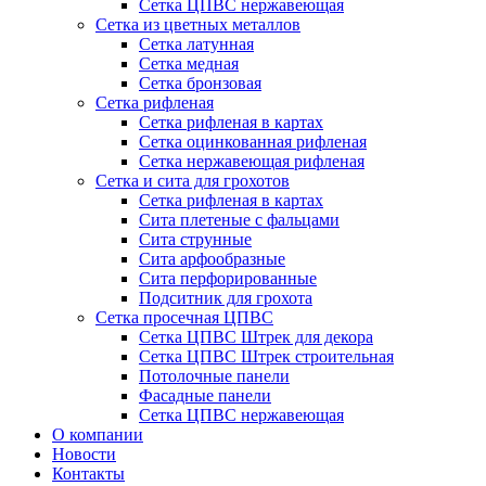
Сетка ЦПВС нержавеющая
Сетка из цветных металлов
Сетка латунная
Сетка медная
Сетка бронзовая
Сетка рифленая
Сетка рифленая в картах
Сетка оцинкованная рифленая
Сетка нержавеющая рифленая
Сетка и сита для грохотов
Сетка рифленая в картах
Сита плетеные с фальцами
Сита струнные
Сита арфообразные
Сита перфорированные
Подситник для грохота
Сетка просечная ЦПВС
Сетка ЦПВС Штрек для декора
Сетка ЦПВС Штрек строительная
Потолочные панели
Фасадные панели
Сетка ЦПВС нержавеющая
О компании
Новости
Контакты