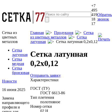
+7
495
419
Обратн
18
звонок
17
Сетка из
Главная
Продукция
Сетка
цветных
из цветных металлов
Сетка
металлов
латунная
Сетка латунная 0,2x0,12
Сетка
Сетка латунная
латунная
Сетка
0,2x0,12
медная
Сетка
бронзовая
Отправить заявку
Характеристики
Новости
ГОСТ (ТУ)
16 июня 2025
ГОСТ 6613-86
Тип плетения
Замена
полотняное
направляющего
Номер сетки
профиля и
02 Н
сетки для