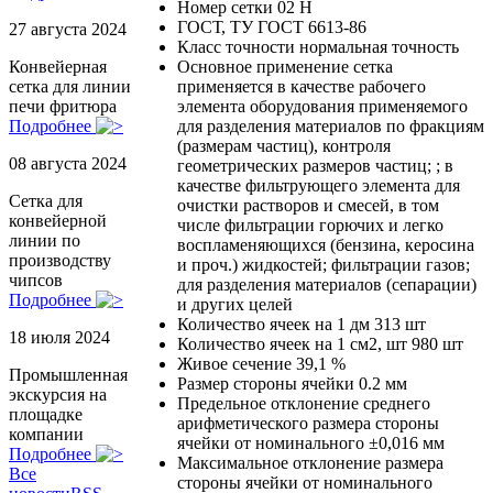
Номер сетки
02 Н
ГОСТ, ТУ
ГОСТ 6613-86
27 августа 2024
Класс точности
нормальная точность
Основное применение
сетка
Конвейерная
применяется в качестве рабочего
сетка для линии
элемента оборудования применяемого
печи фритюра
для разделения материалов по фракциям
Подробнее
(размерам частиц), контроля
08 августа 2024
геометрических размеров частиц; ; в
качестве фильтрующего элемента для
Сетка для
очистки растворов и смесей, в том
конвейерной
числе фильтрации горючих и легко
линии по
воспламеняющихся (бензина, керосина
производству
и проч.) жидкостей; фильтрации газов;
чипсов
для разделения материалов (сепарации)
Подробнее
и других целей
Количество ячеек на 1 дм
313 шт
18 июля 2024
Количество ячеек на 1 см2, шт
980 шт
Живое сечение
39,1 %
Промышленная
Размер стороны ячейки
0.2 мм
экскурсия на
Предельное отклонение среднего
площадке
арифметического размера стороны
компании
ячейки от номинального
±0,016 мм
Подробнее
Максимальное отклонение размера
Все
стороны ячейки от номинального