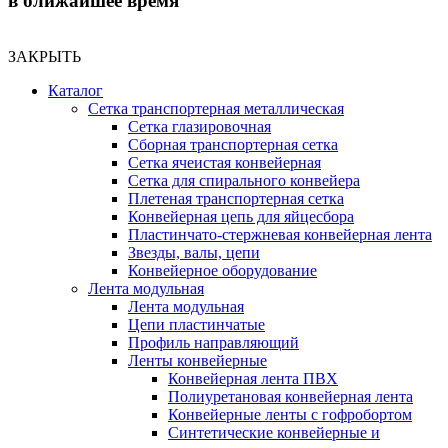
в ближайшее время
ЗАКРЫТЬ
Каталог
Сетка транспортерная металлическая
Сетка глазировочная
Сборная транспортерная сетка
Сетка ячеистая конвейерная
Сетка для спирального конвейера
Плетеная транспортерная сетка
Конвейерная цепь для яйцесбора
Пластинчато-стержневая конвейерная лента
Звезды, валы, цепи
Конвейерное оборудование
Лента модульная
Лента модульная
Цепи пластинчатые
Профиль направляющий
Ленты конвейерные
Конвейерная лента ПВХ
Полиуретановая конвейерная лента
Конвейерные ленты с гофробортом
Синтетические конвейерные и