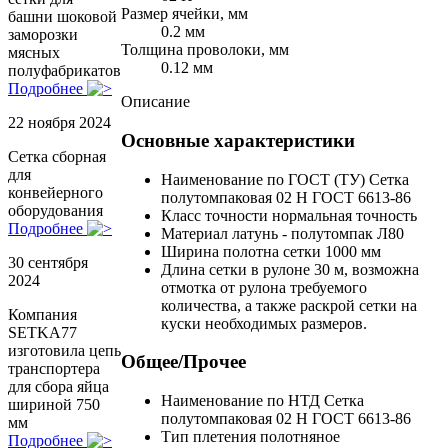
Размер ячейки, мм
башни шоковой
0.2 мм
заморозки
Толщина проволоки, мм
мясных
0.12 мм
полуфабрикатов
Подробнее
Описание
22 ноября 2024
Основные характеристики
Сетка сборная
для
Наименование по ГОСТ (ТУ)
Сетка
конвейерного
полутомпаковая 02 Н ГОСТ 6613-86
оборудования
Класс точности
нормальная точность
Подробнее
Материал
латунь - полутомпак Л80
Ширина полотна сетки
1000 мм
30 сентября
Длина сетки в рулоне
30 м, возможна
2024
отмотка от рулона требуемого
количества, а также раскрой сетки на
Компания
куски необходимых размеров.
SETKA77
изготовила цепь
Общее/Прочее
транспортера
для сбора яйца
Наименование по НТД
Сетка
шириной 750
полутомпаковая 02 Н ГОСТ 6613-86
мм
Тип плетения
полотняное
Подробнее