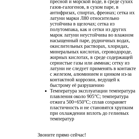
пресной и морской воде, в среде сухих
газов-галогенов, в сухом паре, в
антифризах, спиртах, фреонах; сетка их
латуни марки Л80 относительно
устойчива в щелочах; сетка из
полутомпака, как и сетки из других
марок латуни неустойчива во влажном
насыщенный паре, рудничных водах,
окислительных растворах, хлоридах,
минеральных кислотах, сероводороде,
жирных кислотах, в среде содержащей
сернистые газы или аммиак; сетку из
латуни не следует применять в контакте
с железом, алюминием и цинком из-за
контактной коррозии, ведущей к
быстрому её разрушению
Температура эксплуатации
температура
плавления около 905°C; температура
отжига 500÷650°C; сплав сохраняет
пластичность и не становятся хрупким
при охлаждении вплоть до гелиевых
температур
Звоните прямо сейчас!