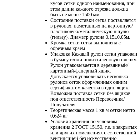
кусов сетки одного наименования, при
этом длина каждого отрезка должна
быть не менее 1500 мм.
Состояние поставки
сетка поставляется
в рулонах, намотанных на картонную/
пластиковую/металлическую шпулю
(гильзу). Диаметр рулона 0,15±0,05м.
Кромка сетки
сетка выполнена с
обрезным краем
Упаковка
Каждый рулон сетки упакован
в бумагу и/или полиэтиленовую пленку.
Рулон упаковывается в деревянный/
картонный/фанерный ящик.
Допускается упаковывать несколько
рулонов сеток оформленных одним
сертификатом качества в один ящик.
Возможна поставка сетки без ящиков
под ответственность Перевозчика/
Получателя.
Теоретическая масса 1 кв.м сетки нетто
0,624 кг
Условия хранения
по условиям
хранения 2 ГОСТ 15150, т.е. в закрытых
или других помещениях с естественной
вентиляцией без искусственно