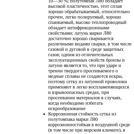
10—30 %; полутомпак Л80 обладает
высокой пластичностью, этот сплав
хорошо обрабатываемый, относительно
прочен, легко полируемый, хорошо
спаиваемый, высоко теплопроводный
обладает антифрикционными
свойствами; латунь марки Л80
достаточно хорошо сваривается
различными видами сварки, в том числе
газовой и дуговой в среде защитных
газов; одним из отличительных
эксплуатационных свойств бронзы и
латуни является то, что при ударе и
трении твердого просеиваемого о
медные сплавы не создаются искры,
поэтому сетку из латунной проволоки
применяют в легко воспламеняющихся
и взрывоопасных средах, при
просеивании материалов в случаях,
когда необходимо избегать
искрообразование
Коррозионная стойкость
сетка из
полутомпака марки Л80
коррозионностойкая в воздушной среде
(в том числе при морском климате), в