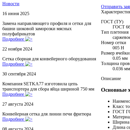
Новости
Отправить зая
Характеристи
16 июня 2025
ГОСТ (ТУ)
Замена направляющего профиля и сетки для
ГОСТ 66
башни шоковой заморозки мясных
Тип плетения
полуфабрикатов
саржево
Подробнее
Номер сетки
005 Н
22 ноября 2024
Размер ячейки
0.05 мм
Сетка сборная для конвейерного оборудования
Толщина пров
Подробнее
0.036 мм
30 сентября 2024
Описание
Компания SETKA77 изготовила цепь
транспортера для сбора яйца шириной 750 мм
Основные 
Подробнее
Наимено
27 августа 2024
Класс т
ГОСТ
Г
Конвейерная сетка для линии печи фритюра
Материа
Подробнее
Ширина 
Длина се
08 августа 2024