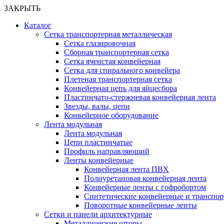
ЗАКРЫТЬ
Каталог
Сетка транспортерная металлическая
Сетка глазировочная
Сборная транспортерная сетка
Сетка ячеистая конвейерная
Сетка для спирального конвейера
Плетеная транспортерная сетка
Конвейерная цепь для яйцесбора
Пластинчато-стержневая конвейерная лента
Звезды, валы, цепи
Конвейерное оборудование
Лента модульная
Лента модульная
Цепи пластинчатые
Профиль направляющий
Ленты конвейерные
Конвейерная лента ПВХ
Полиуретановая конвейерная лента
Конвейерные ленты с гофробортом
Синтетические конвейерные и транспо
Поворотные конвейерные ленты
Cетки и панели архитектурные
Металлические шторы