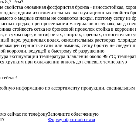
ть
8,7 г/см3
е свойства
оловянная фосфористая бронза - износостойкая, хор
водная; одним из отличительных эксплуатационных свойств брон
аемого о медные сплавы не создаются искры, поэтому сетку из 
асных средах, при просеивании материалов в случаях, когда не
онная стойкость
сетка из бронзовой проволок стойка в коррозии в
в, в сухом паре, в антифризах, спиртах, фреонах; относительно 
ный паре, рудничных водах, окислительных растворах, хлоридах
держащей сернистые газы или аммиак; сетку бронзу не следует 
ной коррозии, ведущей к быстрому её разрушению
тура эксплуатации
температура плавления около 995°C; температ
тся хрупким при охлаждении вплоть до гелиевых температур
 сейчас!
робную информацию по ассортименту продукции, специальным у
мо сейчас по телефону
Заполните облегченную
-17
Форму обратной связи