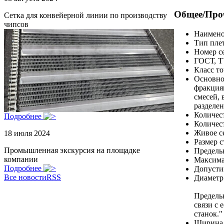
Общее/Про
Сетка для конвейерной линии по производству
чипсов
Наимено
Тип пле
Номер с
ГОСТ, 
Класс т
Основно
фракциям
смесей, 
разделен
Количест
Подробнее
Количест
Живое с
18 июля 2024
Размер 
Промышленная экскурсия на площадке
Предель
компании
Максима
Подробнее
Допусти
Все новости
RSS
Диаметр
Предель
связи с 
станок."
Ширина 