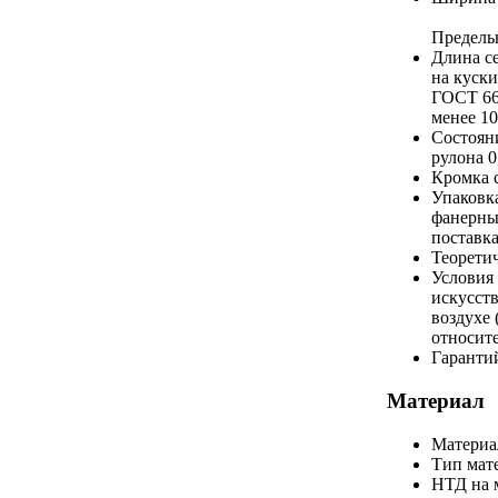
Предель
Длина се
на куск
ГОСТ 66
менее 10
Состоян
рулона 0
Кромка 
Упаковк
фанерны
поставка
Теоретич
Условия
искусст
воздухе 
относит
Гаранти
Материал
Материа
Тип мат
НТД на 