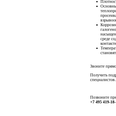
Плотнос
Основны
теплопро
просеив
взрывооп
Коррози
галогено
насыщен
среде со
контакт
Темпера
становя
Звоните прямо
Получить под
специалистов.
Позвоните пря
+7 495 419-18