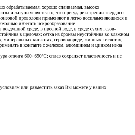
ошо обрабатываемая, хорошо спаиваемая, высоко
зы и латуни является то, что при ударе и трении твердого
бронзовой проволоки применяют в легко воспламеняющихся и
обходимо избегать искрообразование
 воздушной среде, в пресной воде, в среде сухих газов-
устойчива в щелочах; сетка из бронзы неустойчива во влажном
, минеральных кислотах, сероводороде, жирных кислотах,
применять в контакте с железом, алюминием и цинком из-за
ура отжига 600÷650°C; сплав сохраняет пластичность и не
словиям или разместить заказ Вы можете у наших