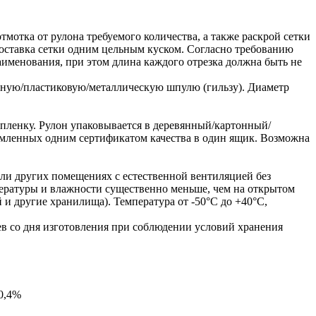
тмотка от рулона требуемого количества, а также раскрой сетки
оставка сетки одним цельным куском. Согласно требованию
аименования, при этом длина каждого отрезка должна быть не
онную/пластиковую/металлическую шпулю (гильзу). Диаметр
пленку. Рулон упаковывается в деревянный/картонный/
рмленных одним сертификатом качества в один ящик. Возможна
.
или других помещениях с естественной вентиляцией без
пературы и влажности существенно меньше, чем на открытом
 и другие хранилища). Температура от -50°С до +40°С,
ев со дня изготовления при соблюдении условий хранения
 0,4%