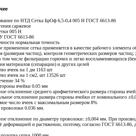
чее
вание по НТД
Сетка БрОф 6,5-0,4 005 Н ГОСТ 6613-86
тения
саржевое
етки
005 Н
ТУ
ГОСТ 6613-86
очности
нормальная точность
е применение
сетка применяется в качестве рабочего элемента 
 (размерам частиц), контроля геометрических размеров частиц; 
в том числе фильтрации горючих и легко воспламеняющихся (бенз
ия материалов (сепарации) и других целей
во ячеек на 1 дм
1163 шт
во ячеек на 1 см2, шт
13526 шт
ечение
34 %
стороны ячейки
0.05 мм
ное отклонение среднего арифметического размера стороны яче
льное отклонение размера стороны ячейки от номинального
±0,
мое число ячеек с максимальным размером
8%
 проволоки
0.036 мм.
ное отклонение по диаметру проволоки: ±0,004 мм. При произво
её деформацией и растяжении, поэтому, согласно ГОСТ 6613-86,
полотна сетки
1000 мм.