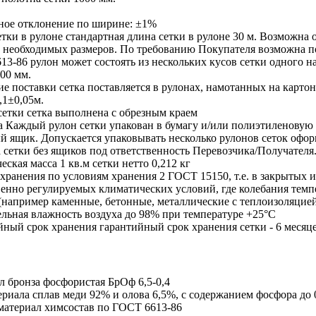
ное отклонение по ширине: ±1%
тки в рулоне
стандартная длина сетки в рулоне 30 м. Возможна о
и необходимых размеров. По требованию Покупателя возможна п
13-86
рулон может состоять из нескольких кусов сетки одного н
00 мм.
ие поставки
сетка поставляется в рулонах, намотанных на карт
,1±0,05м.
сетки
сетка выполнена с обрезным краем
а
Каждый рулон сетки упакован в бумагу и/или полиэтиленовую 
й ящик. Допускается упаковывать несколько рулонов сеток офо
 сетки без ящиков под ответственность Перевозчика/Получателя
еская масса 1 кв.м сетки нетто
0,212 кг
 хранения
по условиям хранения 2 ГОСТ 15150, т.е. в закрытых 
венно регулируемых климатических условий, где колебания тем
(например каменные, бетонные, металлические с теплоизоляцией
ельная влажность воздуха до 98% при температуре +25°С
йный срок хранения
гарантийный срок хранения сетки - 6 месяц
л
бронза фосфористая БрОф 6,5-0,4
ериала
сплав меди 92% и олова 6,5%, с содержанием фосфора до
материал
химсостав по
ГОСТ 6613-86