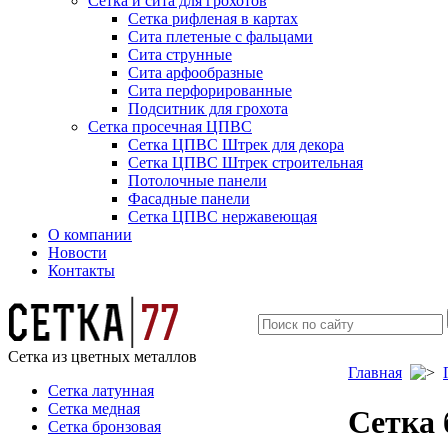
Сетка и сита для грохотов
Сетка рифленая в картах
Сита плетеные с фальцами
Сита струнные
Сита арфообразные
Сита перфорированные
Подситник для грохота
Сетка просечная ЦПВС
Сетка ЦПВС Штрек для декора
Сетка ЦПВС Штрек строительная
Потолочные панели
Фасадные панели
Сетка ЦПВС нержавеющая
О компании
Новости
Контакты
Сетка из цветных металлов
Главная
Сетка латунная
Сетка медная
Сетка 
Сетка бронзовая