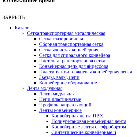
в ближайшее время
ЗАКРЫТЬ
Каталог
Сетка транспортерная металлическая
Сетка глазировочная
Сборная транспортерная сетка
Сетка ячеистая конвейерная
Сетка для спирального конвейера
Плетеная транспортерная сетка
Конвейерная цепь для яйцесбора
Пластинчато-стержневая конвейерная лента
Звезды, валы, цепи
Конвейерное оборудование
Лента модульная
Лента модульная
Цепи пластинчатые
Профиль направляющий
Ленты конвейерные
Конвейерная лента ПВХ
Полиуретановая конвейерная лента
Конвейерные ленты с гофробортом
Синтетические конвейерные и