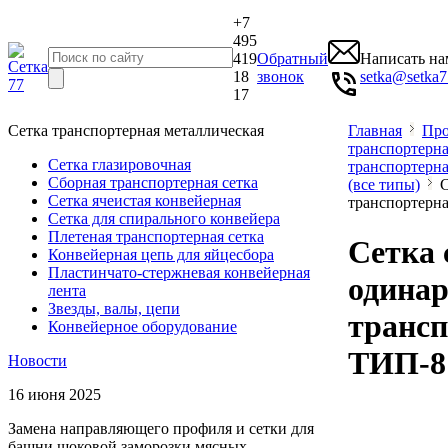
+7
495
419
Обратный
Написать на
18
звонок
setka@setka7
17
Сетка транспортерная металлическая
Главная
Про
транспортерна
Сетка глазировочная
транспортерн
Сборная транспортерная сетка
(все типы)
Се
Сетка ячеистая конвейерная
транспортерн
Сетка для спирального конвейера
Плетеная транспортерная сетка
Сетка 
Конвейерная цепь для яйцесбора
Пластинчато-стержневая конвейерная
одина
лента
Звезды, валы, цепи
трансп
Конвейерное оборудование
ТИП-8
Новости
16 июня 2025
Замена направляющего профиля и сетки для
башни шоковой заморозки мясных