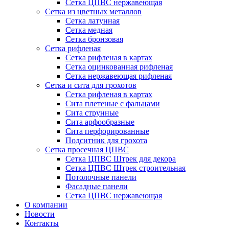
Сетка ЦПВС нержавеющая
Сетка из цветных металлов
Сетка латунная
Сетка медная
Сетка бронзовая
Сетка рифленая
Сетка рифленая в картах
Сетка оцинкованная рифленая
Сетка нержавеющая рифленая
Сетка и сита для грохотов
Сетка рифленая в картах
Сита плетеные с фальцами
Сита струнные
Сита арфообразные
Сита перфорированные
Подситник для грохота
Сетка просечная ЦПВС
Сетка ЦПВС Штрек для декора
Сетка ЦПВС Штрек строительная
Потолочные панели
Фасадные панели
Сетка ЦПВС нержавеющая
О компании
Новости
Контакты