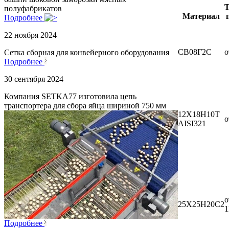
Т
полуфабрикатов
Материал
Подробнее
22 ноября 2024
СВ08Г2С
о
Сетка сборная для конвейерного оборудования
Подробнее
30 сентября 2024
Компания SETKA77 изготовила цепь
транспортера для сбора яйца шириной 750 мм
12Х18Н10Т
о
AISI321
о
25Х25Н20С2
1
Подробнее