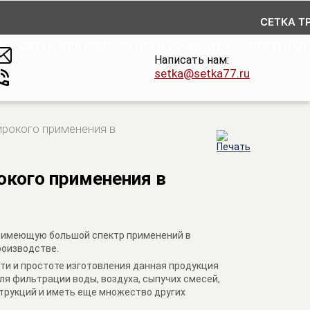
СЕТКА Т
Я
СЕТКА ДЛЯ СПИРАЛЬНОГО КОНВЕЙЕРА
ПЛЕТЕНАЯ
Написать нам:
setka@setka77.ru
рокого применения в
кого применения в
 имеющую большой спектр применений в
роизводстве.
сти и простоте изготовления данная продукция
ля фильтрации воды, воздуха, сыпучих смесей,
трукций и иметь еще множество других