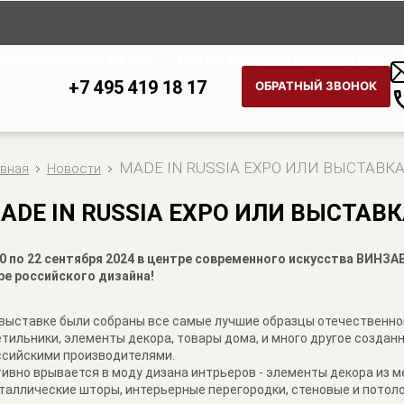
АНСПОРТЕРНАЯ СЕТКА
СЕТКА ЯЧЕИСТАЯ КОНВЕЙЕРНА
+7 495 419 18 17
ОБРАТНЫЙ ЗВОНОК
МАDE IN RUSSIA EXPO ИЛИ ВЫСТАВК
авная
Новости
АDE IN RUSSIA EXPO ИЛИ ВЫСТАВ
20 по 22 сентября 2024 в центре современного искусства ВИНЗ
ре российского дизайна!
 выставке были собраны все самые лучшие образцы отечественног
етильники, элементы декора, товары дома, и много другое созда
ссийскими производителями.
ивно врывается в моду дизана интрьеров - элементы декора из м
таллические шторы, интерьерные перегородки, стеновые и потоло