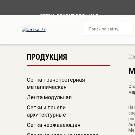
СЕТКА ГЛАЗИРОВОЧНАЯ
СБОРНАЯ ТР
ПРОДУКЦИЯ
Гл
М
Сетка транспортерная
металлическая
С 
ми
Лента модульная
Cетки и панели
На
св
архитектурные
ро
Сетка нержавеющая
Акт
Ме