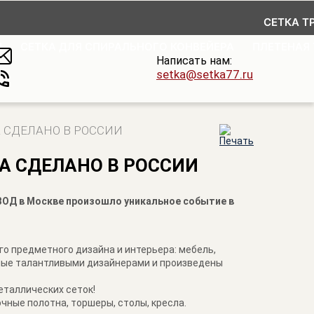
СЕТКА Т
Я
СЕТКА ДЛЯ СПИРАЛЬНОГО КОНВЕЙЕРА
ПЛЕТЕНАЯ
Написать нам:
setka@setka77.ru
А СДЕЛАНО В РОССИИ
КА СДЕЛАНО В РОССИИ
АВОД в Москве произошло уникальное событие в
о предметного дизайна и интерьера: мебель,
нные талантливыми дизайнерами и произведены
еталлических сеток!
чные полотна, торшеры, столы, кресла.